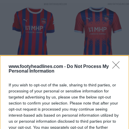
www.footyheadlines.com -
Do Not Process My
Personal Information
Camisa reserva do Heidenheim 24-25
If you wish to opt-out of the sale, sharing to third parties, or
Esta é a camisa de jogo do Heidenheim para 2024-
processing of your personal or sensitive information for
2025.
targeted advertising by us, please use the below opt-out
section to confirm your selection. Please note that after your
opt-out request is processed you may continue seeing
interest-based ads based on personal information utilized by
us or personal information disclosed to third parties prior to
your opt-out. You may separately opt-out of the further