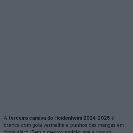
A
terceira camisa do Heidenheim 2024-2025
é
branca com gola vermelha e punhos das mangas em
cinza claro. Tem o mesmo padrão que a camisa