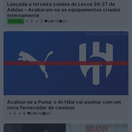
Lançada a terceira camisa do Lecce 26-27 da
Adidas – Acabaram-se os equipamentos criados
internamente
3
2
0
711
2h
OFICIAL
Acabou-se a Puma: o Al-Hilal vai assinar com um
novo fornecedor de camisas
3
6
0
1.1K
2h