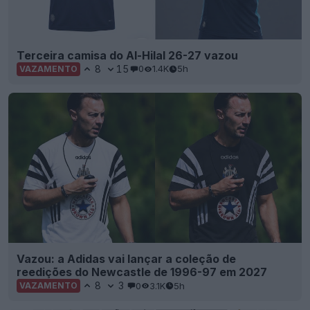
Terceira camisa do Al-Hilal 26-27 vazou
8
15
0
1.4K
5h
VAZAMENTO
Vazou: a Adidas vai lançar a coleção de
reedições do Newcastle de 1996-97 em 2027
8
3
0
3.1K
5h
VAZAMENTO