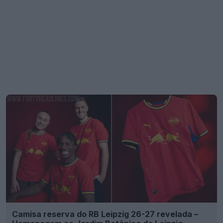
Camisa reserva do RB Leipzig 26-27 revelada –