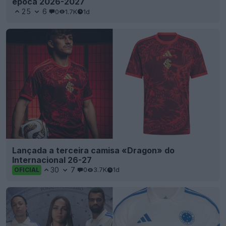
época 2026-2027
25
6
0
1.7K
1d
Lançada a terceira camisa «Dragon» do
Internacional 26-27
30
7
0
3.7K
1d
OFICIAL