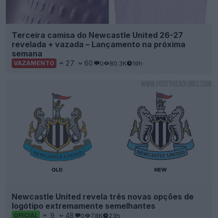
Terceira camisa do Newcastle United 26-27
revelada + vazada – Lançamento na próxima
semana
27
60
0
80.3K
19h
VAZAMENTO
Newcastle United revela três novas opções de
logótipo extremamente semelhantes
9
48
0
7.8K
23h
OFICIAL