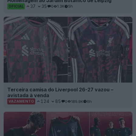
Homenagem ao Jardim Botânico de Leipzig
37
35
0
1.3K
5h
OFICIAL
Terceira camisa do Liverpool 26-27 vazou –
avistada à venda
124
85
0
189.9K
6h
VAZAMENTO