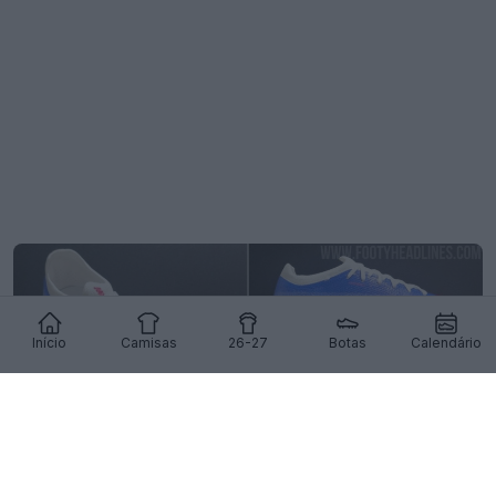
Início
Camisas
26-27
Botas
Calendário