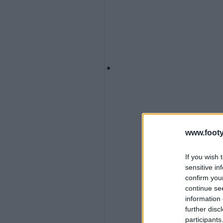
www.footy
If you wish 
sensitive in
confirm you
continue se
information 
further disc
participants