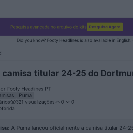
Pesquisa avançada no arquivo de kits
Pesquisa Agora
Did you know? Footy Headlines is also available in English. 
d
camisa titular 24-25 do Dortm
por Footy Headlines PT
amisas
Puma
rios
321
visualizações
0
0
eferida
isa:
A Puma lançou oficialmente a camisa titular 24-2