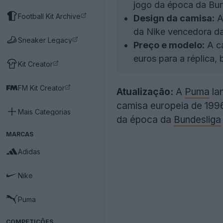
jogo da época da Bun
Football Kit Archive
Design da camisa:
A 
da Nike vencedora d
Sneaker Legacy
Preço e modelo:
A ca
euros para a réplica
Kit Creator
FM Kit Creator
Atualização:
A
Puma
lan
camisa europeia de 1996
Mais Categorias
da época da
Bundesliga
MARCAS
Adidas
Nike
Puma
COMPETIÇÕES