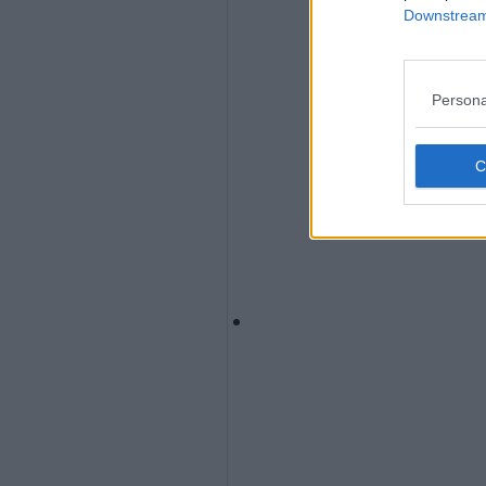
Downstream 
Persona