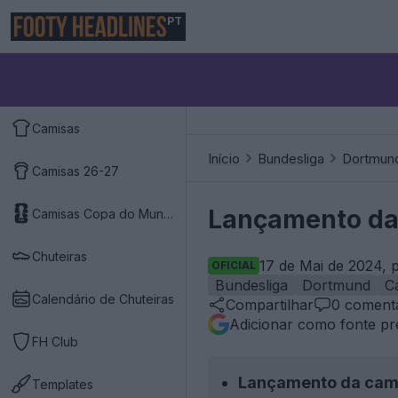
PT
Camisas
Início
Bundesliga
Dortmun
Camisas 26-27
Lançamento da 
Camisas Copa do Mundo 2026
Chuteiras
17 de Mai de 2024, 
OFICIAL
Bundesliga
Dortmund
C
Calendário de Chuteiras
Compartilhar
0
comentá
Adicionar como fonte pr
FH Club
Lançamento da cam
Templates