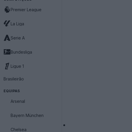
Premier League
La Liga
Serie A
Bundesliga
Ligue 1
Brasileirão
EQUIPAS
Arsenal
Bayern München
Chelsea