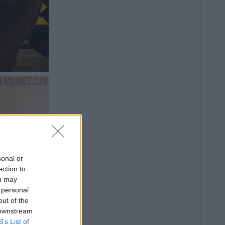
sonal or
ection to
ou may
 personal
out of the
 downstream
B’s List of