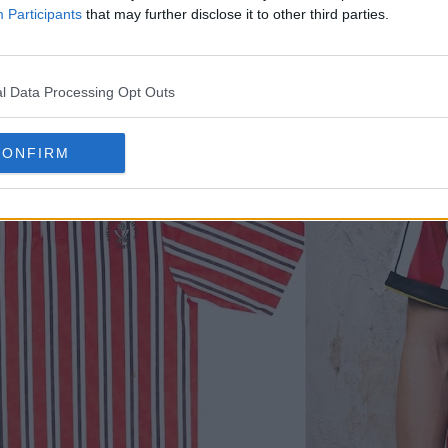
Participants
that may further disclose it to other third parties.
 uma linha preta entre as riscas brancas. O design
l Data Processing Opt Outs
CONFIRM