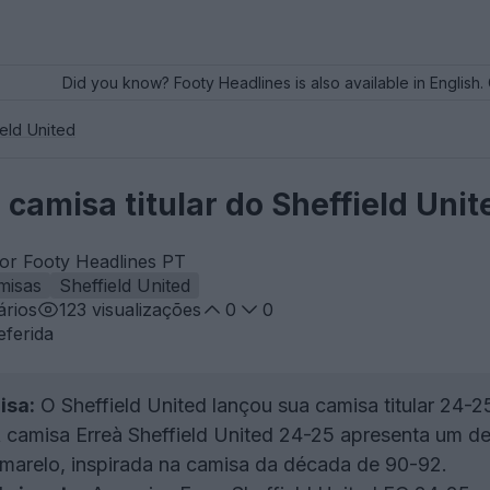
Did you know? Footy Headlines is also available in English. 
ield United
camisa titular do Sheffield Uni
por Footy Headlines PT
misas
Sheffield United
rios
123
visualizações
0
0
eferida
isa:
O Sheffield United lançou sua camisa titular 24-2
 camisa Erreà Sheffield United 24-25 apresenta um de
amarelo, inspirada na camisa da década de 90-92.