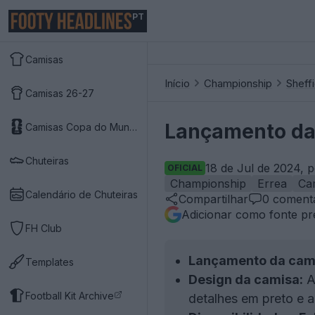
PT
Camisas
Início
Championship
Sheff
Camisas 26-27
Lançamento da 
Camisas Copa do Mundo 2026
Chuteiras
18 de Jul de 2024, 
OFICIAL
Championship
Errea
Ca
Calendário de Chuteiras
Compartilhar
0
comentá
Adicionar como fonte pr
FH Club
Lançamento da cam
Templates
Design da camisa:
A
Football Kit Archive
detalhes em preto e 