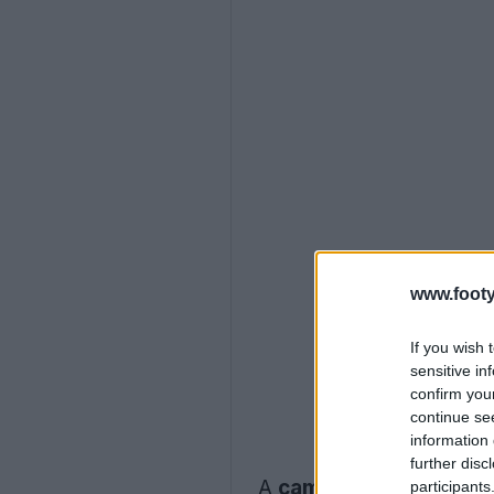
www.footy
If you wish 
sensitive in
confirm you
continue se
information 
further disc
A
camisa Erreà Sheffie
participants