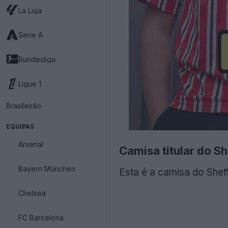
La Liga
Serie A
Bundesliga
Ligue 1
Brasileirão
EQUIPAS
Arsenal
Camisa titular do S
Bayern München
Esta é a camisa do Sheff
Chelsea
FC Barcelona