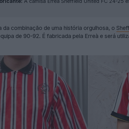
bricante:
A camisa Errea Sheffield United FC 24-25 es
 da combinação de uma história orgulhosa, o
Sheff
equipa de 90-92. É fabricada pela Erreà e será ut