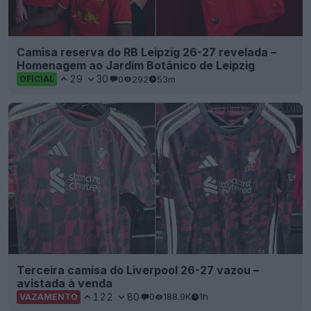
Camisa reserva do RB Leipzig 26-27 revelada –
Homenagem ao Jardim Botânico de Leipzig
29
30
0
292
53m
OFICIAL
Terceira camisa do Liverpool 26-27 vazou –
avistada à venda
122
80
0
188.9K
1h
VAZAMENTO