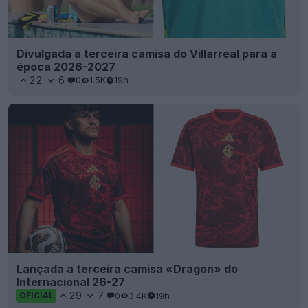
Divulgada a terceira camisa do Villarreal para a
época 2026-2027
22
6
0
1.5K
19h
Lançada a terceira camisa «Dragon» do
Internacional 26-27
29
7
0
3.4K
19h
OFICIAL