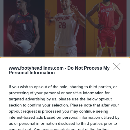
Camisas do Houston Rockets 26-27 reveladas +
www.footyheadlines.com -
Do Not Process My
Novo logotipo
Personal Information
Basketball Jersey Archive
22h
OFICIAL
If you wish to opt-out of the sale, sharing to third parties, or
processing of your personal or sensitive information for
targeted advertising by us, please use the below opt-out
section to confirm your selection. Please note that after your
opt-out request is processed you may continue seeing
interest-based ads based on personal information utilized by
us or personal information disclosed to third parties prior to
your opt-out. You may separately opt-out of the further