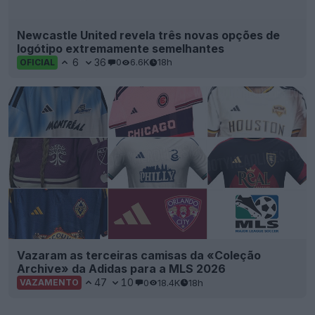
Newcastle United revela três novas opções de
logótipo extremamente semelhantes
6
36
0
6.6K
18h
OFICIAL
Vazaram as terceiras camisas da «Coleção
Archive» da Adidas para a MLS 2026
47
10
0
18.4K
18h
VAZAMENTO