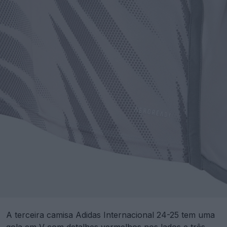
A terceira camisa Adidas Internacional 24-25 tem uma
gola em V com detalhes vermelhos nos lados e três