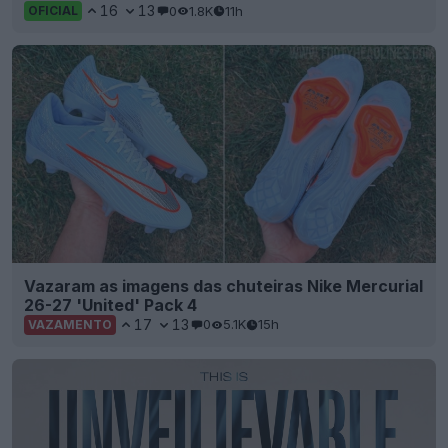
16
13
0
1.8K
11h
OFICIAL
Vazaram as imagens das chuteiras Nike Mercurial
26-27 'United' Pack 4
17
13
0
5.1K
15h
VAZAMENTO