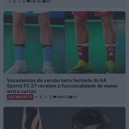
0
9
0
783
4h
Vazamentos da versão beta fechada do EA
Sports FC 27 revelam a funcionalidade de meias
extra curtas
4
5
0
656
4h
VAZAMENTO