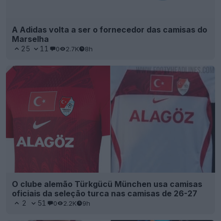
A Adidas volta a ser o fornecedor das camisas do
Marselha
25
11
0
2.7K
8h
O clube alemão Türkgücü München usa camisas
oficiais da seleção turca nas camisas de 26-27
2
51
0
2.2K
9h