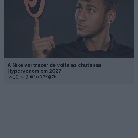
A Nike vai trazer de volta as chuteiras
Hypervenom em 2027
10
9
0
3.7K
7h