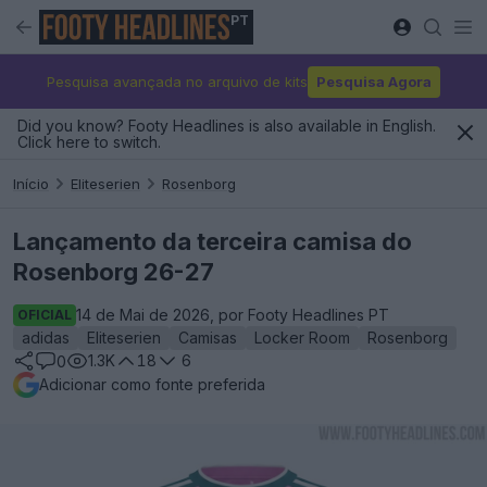
PT
Pesquisa avançada no arquivo de kits
Pesquisa Agora
Did you know? Footy Headlines is also available in English.
Click here to switch.
Início
Eliteserien
Rosenborg
Lançamento da terceira camisa do
Rosenborg 26-27
14 de Mai de 2026, por Footy Headlines PT
OFICIAL
adidas
Eliteserien
Camisas
Locker Room
Rosenborg
1.3K
18
6
0
Adicionar como fonte preferida