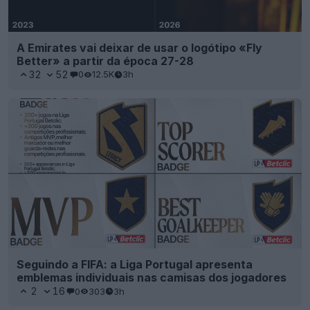
A Emirates vai deixar de usar o logótipo «Fly
Better» a partir da época 27-28
32
52
0
12.5K
3h
Seguindo a FIFA: a Liga Portugal apresenta
emblemas individuais nas camisas dos jogadores
2
16
0
303
3h