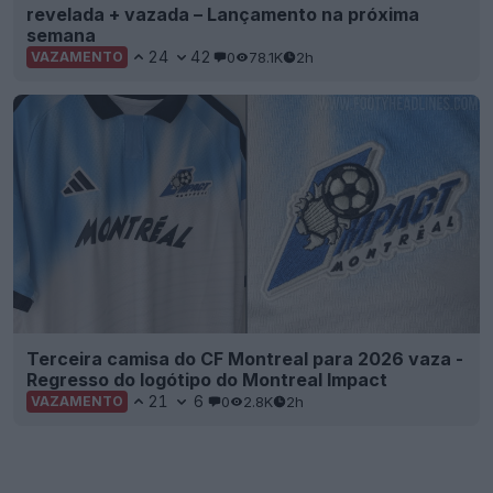
revelada + vazada – Lançamento na próxima
semana
24
42
0
78.1K
2h
VAZAMENTO
Terceira camisa do CF Montreal para 2026 vaza -
Regresso do logótipo do Montreal Impact
21
6
0
2.8K
2h
VAZAMENTO