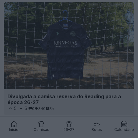
Divulgada a camisa reserva do Reading para a
época 26-27
5
5
0
340
3h
Início
Camisas
26-27
Botas
Calendário