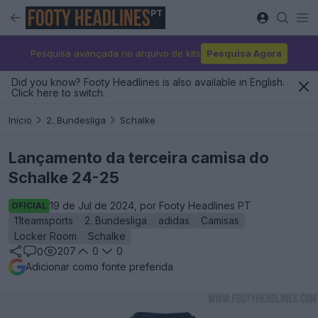
PT
Pesquisa avançada no arquivo de kits
Pesquisa Agora
Did you know? Footy Headlines is also available in English.
Click here to switch.
Início
2. Bundesliga
Schalke
Lançamento da terceira camisa do
Schalke 24-25
19 de Jul de 2024, por Footy Headlines PT
OFICIAL
11teamsports
2. Bundesliga
adidas
Camisas
Locker Room
Schalke
207
0
0
0
Adicionar como fonte preferida