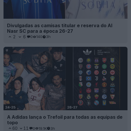
Divulgadas as camisas titular e reserva do Al
Nasr SC para a época 26-27
2
6
0
140
3h
A Adidas lança o Trefoil para todas as equipas de
topo
60
11
0
19.1K
3h