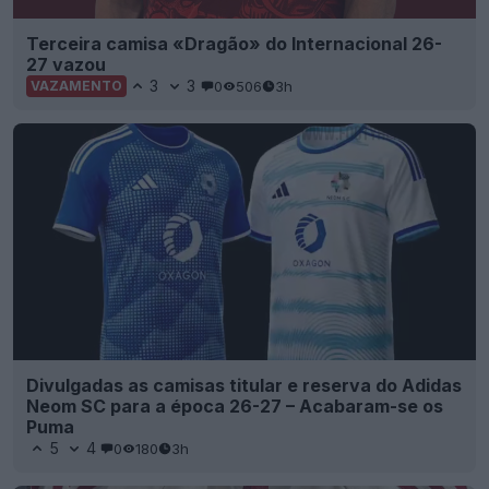
Terceira camisa «Dragão» do Internacional 26-
27 vazou
3
3
0
506
3h
VAZAMENTO
Divulgadas as camisas titular e reserva do Adidas
Neom SC para a época 26-27 – Acabaram-se os
Puma
5
4
0
180
3h