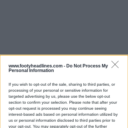
www.footyheadlines.com -
Do Not Process My
Personal Information
If you wish to opt-out of the sale, sharing to third parties, or
processing of your personal or sensitive information for
A camisa do Japão é inspirada nas camisas de 1993 e
targeted advertising by us, please use the below opt-out
1998, com uma base azul elétrico e gráficos tribais em
section to confirm your selection. Please note that after your
forma de chamas no centro. As linhas curvas brancas
opt-out request is processed you may continue seeing
interest-based ads based on personal information utilized by
no peito e o padrão intrincado nas mangas com riscas
us or personal information disclosed to third parties prior to
pretas fazem desta uma das peças mais marcantes da
your opt-out. You may separately opt-out of the further