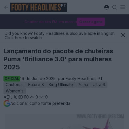
PT
Criador de kits FM em massa
Gerar agora
Did you know? Footy Headlines is also available in English.
Click here to switch.
Lançamento do pacote de chuteiras
Puma 'Brilliance 3.0' para mulheres
2025
19 de Jun de 2025, por Footy Headlines PT
OFICIAL
Chuteiras
Future 8
King Ultimate
Puma
Ultra 6
Women's
110
0
0
0
Adicionar como fonte preferida