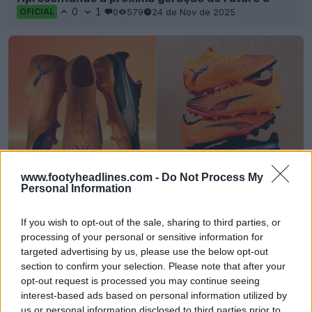
0
1
0
579
24 de Nov de 2025
OFICIAL
www.footyheadlines.com -
Do Not Process My
Personal Information
Lançamento do pacote Puma 25-26 «Hot
Pursuit»
If you wish to opt-out of the sale, sharing to third parties, or
0
0
0
213
2 de Out de 2025
OFICIAL
processing of your personal or sensitive information for
targeted advertising by us, please use the below opt-out
section to confirm your selection. Please note that after your
opt-out request is processed you may continue seeing
interest-based ads based on personal information utilized by
us or personal information disclosed to third parties prior to