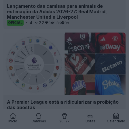
Lançamento das camisas para animais de
estimação da Adidas 2026-27: Real Madrid,
Manchester United e Liverpool
4
22
0
1.8K
9h
OFICIAL
A Premier League está a ridicularizar a proibição
das apostas
2
5
0
1.2K
10h
Início
Camisas
26-27
Botas
Calendário