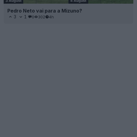
Pedro Neto vai para a Mizuno?
3
1
0
302
4h