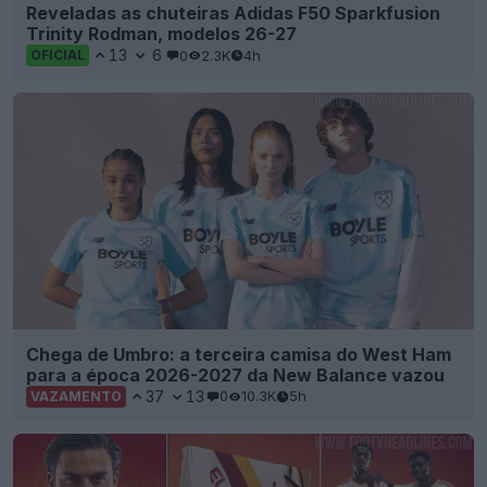
Reveladas as chuteiras Adidas F50 Sparkfusion
Trinity Rodman, modelos 26-27
13
6
0
2.3K
4h
OFICIAL
Chega de Umbro: a terceira camisa do West Ham
para a época 2026-2027 da New Balance vazou
37
13
0
10.3K
5h
VAZAMENTO