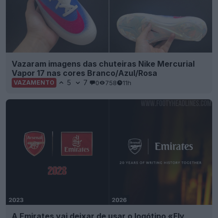
Vazaram imagens das chuteiras Nike Mercurial
Vapor 17 nas cores Branco/Azul/Rosa
5
7
0
758
11h
VAZAMENTO
A Emirates vai deixar de usar o logótipo «Fly