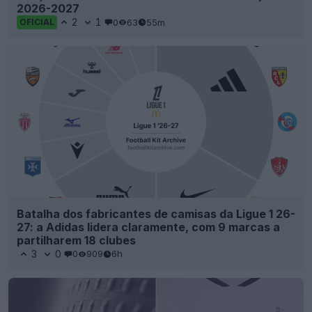
2026-2027
2
1
0
63
55m
OFICIAL
Batalha dos fabricantes de camisas da Ligue 1 26-
27: a Adidas lidera claramente, com 9 marcas a
partilharem 18 clubes
3
0
0
909
6h