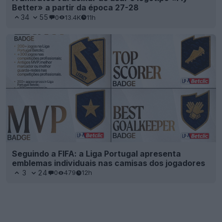
Better» a partir da época 27-28
34
55
0
13.4K
11h
Seguindo a FIFA: a Liga Portugal apresenta
emblemas individuais nas camisas dos jogadores
3
24
0
479
12h