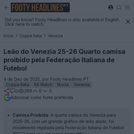
PT
Did you know? Footy Headlines is also available in English.
Click here to switch.
Início
Coppa Italia
Venezia
Leão do Venezia 25-26 Quarto camisa
proibido pela Federação Italiana de
Futebol
4 de Dez de 2025, por Footy Headlines PT
Coppa Italia
Kit Watch
Nocta
Venezia
289
0
0
0
Adicionar como fonte preferida
Camisa Proibida:
A quarta camisa do Venezia para
2025-26, com um grande gráfico de leão alado, foi
inicialmente rejeitada pela Federação Italiana de Futebol
(FIGC) para uso em jogos competitivos.