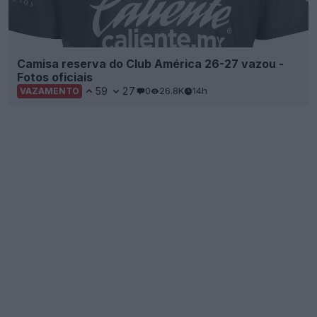
Camisa reserva do Club América 26-27 vazou -
Fotos oficiais
59
27
0
26.8K
14h
VAZAMENTO