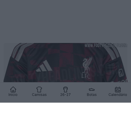
Início
Camisas
26-27
Botas
Calendário
Terceira camisa do Liverpool 26-27 vaza –
Imagens oficiais – Chega a 12 de agosto
120
79
0
187.7K
14h
VAZAMENTO