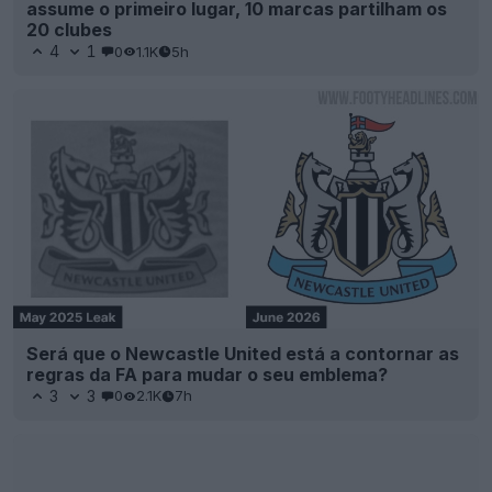
assume o primeiro lugar, 10 marcas partilham os
20 clubes
4
1
0
1.1K
5h
Será que o Newcastle United está a contornar as
regras da FA para mudar o seu emblema?
3
3
0
2.1K
7h