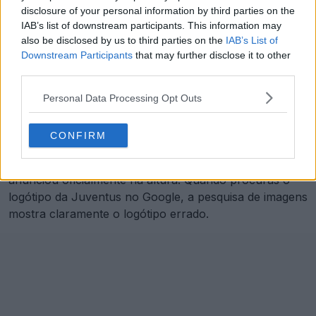
disclosure of your personal information by third parties on the
IAB’s list of downstream participants. This information may
also be disclosed by us to third parties on the
IAB’s List of
Downstream Participants
that may further disclose it to other
third parties.
Personal Data Processing Opt Outs
CONFIRM
O problema da atualização do logótipo da Juventus é
que passou despercebida, uma vez que o clube não a
anunciou oficialmente na altura. Quando procuras o
logótipo da Juventus no Google, a pesquisa de imagens
mostra claramente o logótipo errado.