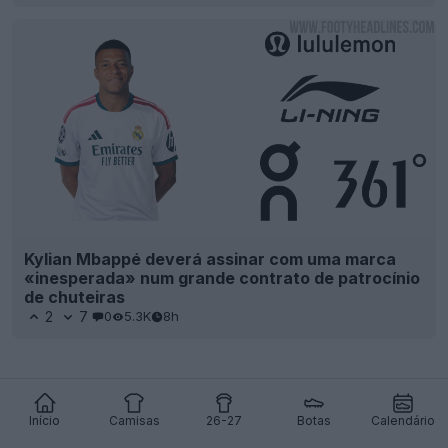
Kylian Mbappé deverá assinar com uma marca
«inesperada» num grande contrato de patrocínio
de chuteiras
2
7
0
5.3K
8h
Início
Camisas
26-27
Botas
Calendário