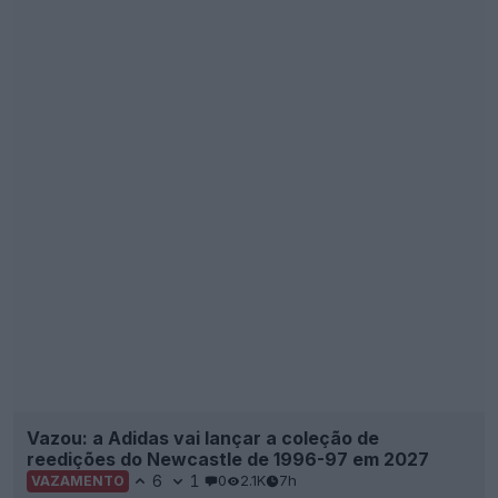
Vazou: a Adidas vai lançar a coleção de
reedições do Newcastle de 1996-97 em 2027
6
1
0
2.1K
7h
VAZAMENTO