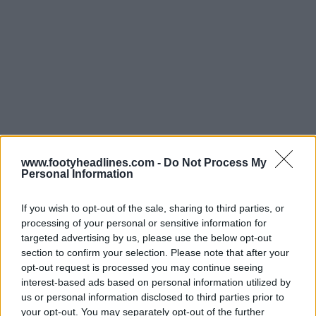
www.footyheadlines.com -
Do Not Process My
Personal Information
If you wish to opt-out of the sale, sharing to third parties, or
processing of your personal or sensitive information for
targeted advertising by us, please use the below opt-out
section to confirm your selection. Please note that after your
A UEFA, como é óbvio, tem os logótipos corretos para
opt-out request is processed you may continue seeing
todas as equipas da época 2024-2025.
interest-based ads based on personal information utilized by
us or personal information disclosed to third parties prior to
your opt-out. You may separately opt-out of the further