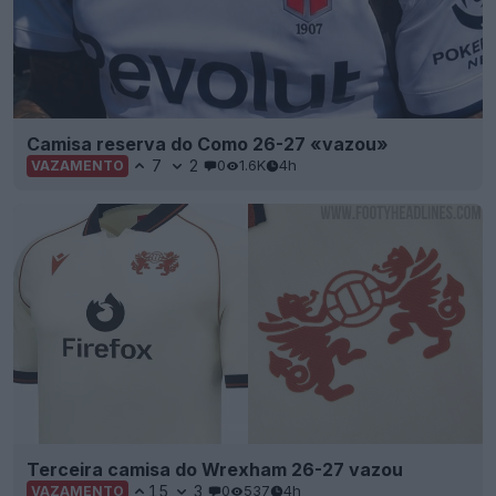
Camisa reserva do Como 26-27 «vazou»
7
2
0
1.6K
4h
VAZAMENTO
Terceira camisa do Wrexham 26-27 vazou
15
3
0
537
4h
VAZAMENTO