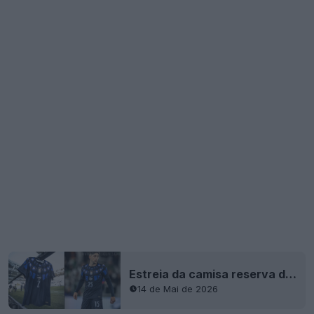
Estreia da camisa reserva do Uruguai para o Mundial de 2026 – Vibes à Pantera Negra – Quantidades muito limitadas
14 de Mai de 2026