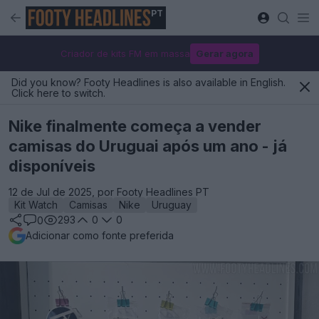
PT
Criador de kits FM em massa
Gerar agora
Did you know? Footy Headlines is also available in English.
Click here to switch.
Nike finalmente começa a vender
camisas do Uruguai após um ano - já
disponíveis
12 de Jul de 2025, por Footy Headlines PT
Kit Watch
Camisas
Nike
Uruguay
293
0
0
0
Adicionar como fonte preferida