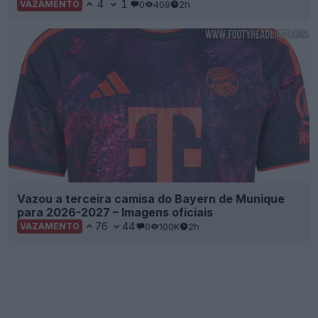
4
1
0
409
2h
VAZAMENTO
Vazou a terceira camisa do Bayern de Munique
para 2026-2027 – Imagens oficiais
76
44
0
100K
2h
VAZAMENTO