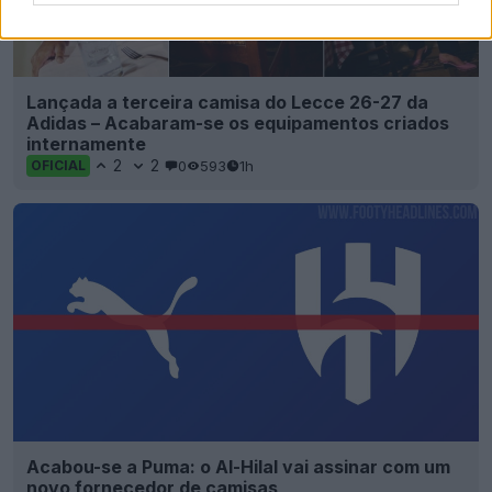
Lançada a terceira camisa do Lecce 26-27 da
Adidas – Acabaram-se os equipamentos criados
internamente
2
2
0
593
1h
OFICIAL
Acabou-se a Puma: o Al-Hilal vai assinar com um
novo fornecedor de camisas