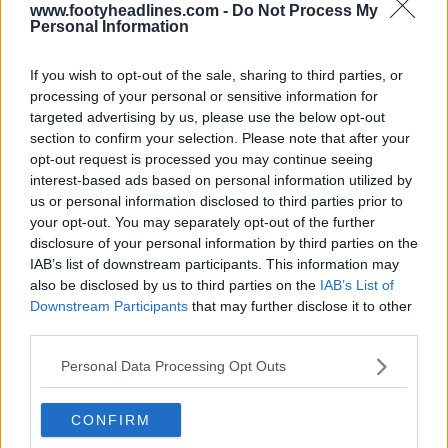
www.footyheadlines.com -
Do Not Process My
Personal Information
If you wish to opt-out of the sale, sharing to third parties, or
processing of your personal or sensitive information for
targeted advertising by us, please use the below opt-out
section to confirm your selection. Please note that after your
opt-out request is processed you may continue seeing
interest-based ads based on personal information utilized by
us or personal information disclosed to third parties prior to
your opt-out. You may separately opt-out of the further
Divulgada a terceira camisa do Fulham para a
disclosure of your personal information by third parties on the
época 2026-2027
IAB’s list of downstream participants. This information may
5
5
0
653
44m
also be disclosed by us to third parties on the
IAB’s List of
Downstream Participants
that may further disclose it to other
third parties.
Personal Data Processing Opt Outs
CONFIRM