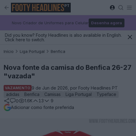
PT
Novo Criador de Uniformes para Celular
Desenha agora
Did you know? Footy Headlines is also available in English.
Click here to switch.
Início
Liga Portugal
Benfica
Nova fonte da camisa do Benfica 26-27
"vazada"
9 de Jun de 2026, por Footy Headlines PT
VAZAMENTO
adidas
Benfica
Camisas
Liga Portugal
Typeface
1.6K
13
9
0
Adicionar como fonte preferida