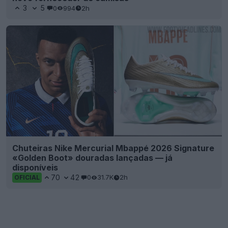
3
5
0
994
2h
Chuteiras Nike Mercurial Mbappé 2026 Signature
«Golden Boot» douradas lançadas — já
disponíveis
70
42
0
31.7K
2h
OFICIAL