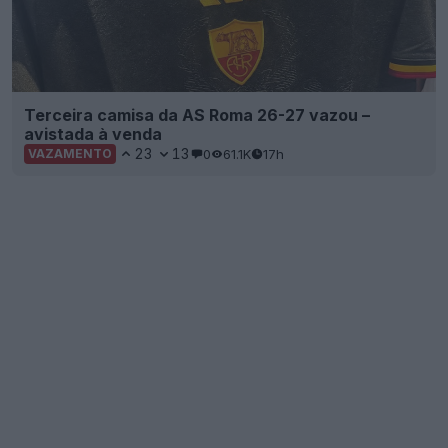
Terceira camisa da AS Roma 26-27 vazou –
avistada à venda
23
13
0
61.1K
17h
VAZAMENTO