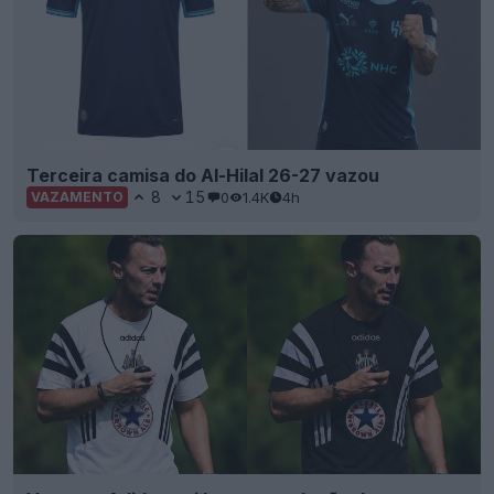
Terceira camisa do Al-Hilal 26-27 vazou
8
15
0
1.4K
4h
VAZAMENTO