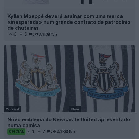
Kylian Mbappé deverá assinar com uma marca
«inesperada» num grande contrato de patrocínio
de chuteiras
3
9
0
8.3K
15h
Novo emblema do Newcastle United apresentado
numa camisa
1
7
0
2.3K
15h
OFICIAL