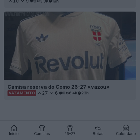
10
9
0
3.8K
18h
Camisa reserva do Como 26-27 «vazou»
27
6
0
6.4K
23h
VAZAMENTO
Início
Camisas
26-27
Botas
Calendário