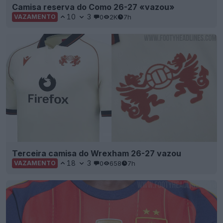
Camisa reserva do Como 26-27 «vazou»
10
3
0
2K
7h
VAZAMENTO
Terceira camisa do Wrexham 26-27 vazou
18
3
0
658
7h
VAZAMENTO