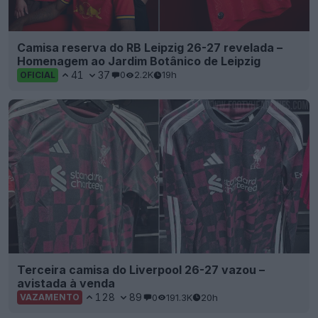
Camisa reserva do RB Leipzig 26-27 revelada –
Homenagem ao Jardim Botânico de Leipzig
41
37
0
2.2K
19h
OFICIAL
Terceira camisa do Liverpool 26-27 vazou –
avistada à venda
128
89
0
191.3K
20h
VAZAMENTO