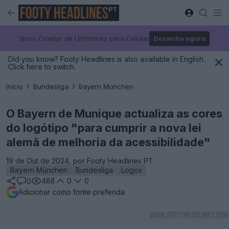
PT
Novo Criador de Uniformes para Celular
Desenha agora
Did you know? Footy Headlines is also available in English.
Click here to switch.
Início
Bundesliga
Bayern München
O Bayern de Munique actualiza as cores
do logótipo "para cumprir a nova lei
alemã de melhoria da acessibilidade"
19 de Out de 2024, por Footy Headlines PT
Bayern München
Bundesliga
Logos
488
0
0
0
Adicionar como fonte preferida