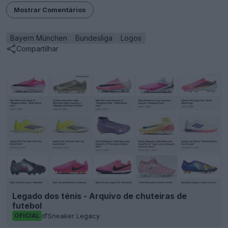
Mostrar Comentários
Bayern München
Bundesliga
Logos
Compartilhar
Legado dos ténis - Arquivo de chuteiras de
futebol
Sneaker Legacy
OFICIAL