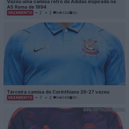
Vazou uma camisa retro da Adidas inspirada na
AS Roma de 1994
2
1
0
334
5h
VAZAMENTO
Terceira camisa do Corinthians 26-27 vazou
7
2
0
598
5h
VAZAMENTO