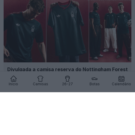
Divulgada a camisa reserva do Nottingham Forest
para a época 26-27
39
8
0
9.7K
21h
Início
Camisas
26-27
Botas
Calendário