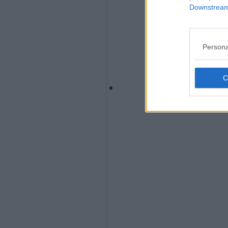
Downstream 
Persona