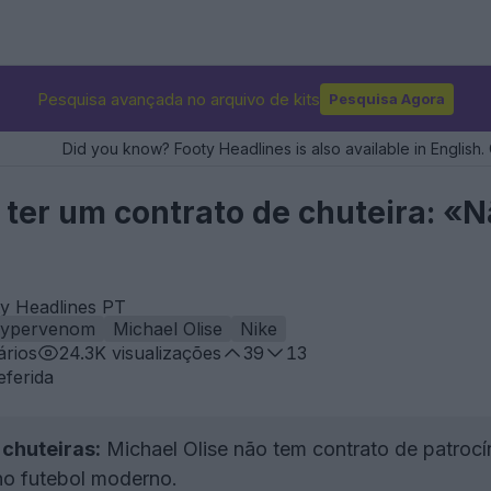
Pesquisa avançada no arquivo de kits
Pesquisa Agora
Did you know? Footy Headlines is also available in English. 
 ter um contrato de chuteira: «
ty Headlines PT
ypervenom
Michael Olise
Nike
rios
24.3K
visualizações
39
13
eferida
 chuteiras:
Michael Olise não tem contrato de patrocí
no futebol moderno.