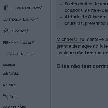
Preferências de chut
Football Kit Archive
ocasionalmente exper
Atitude de Olise em 
Sneaker Legacy
chuteiras, preferindo
Kit Creator
Michael Olise
manteve a 
FM Kit Creator
grande destaque no fute
invulgar:
não tem um co
Mais Categorias
Olise não tem contra
MARCAS
Adidas
Nike
Puma
COMPETIÇÕES