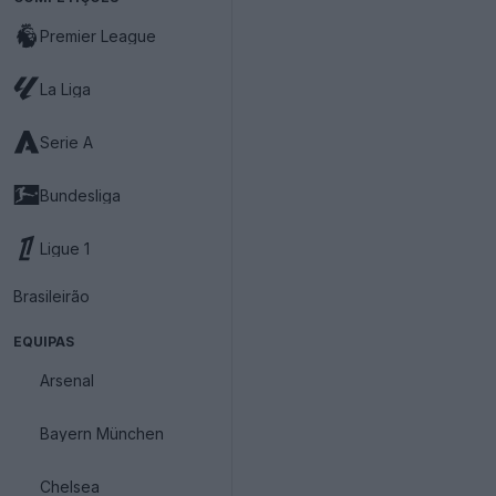
Premier League
La Liga
Serie A
Bundesliga
Ligue 1
Brasileirão
EQUIPAS
Arsenal
Bayern München
Chelsea