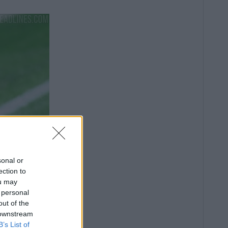
sonal or
ection to
ou may
 personal
out of the
 downstream
B’s List of