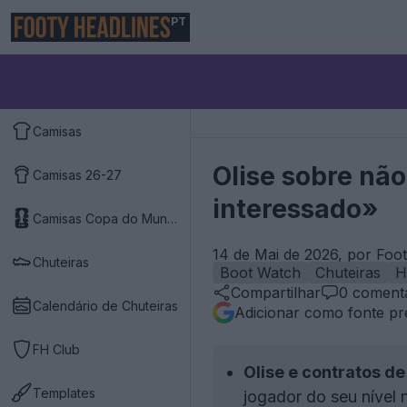
PT
Camisas
Olise sobre não
Camisas 26-27
interessado»
Camisas Copa do Mundo 2026
14 de Mai de 2026, por Foo
Chuteiras
Boot Watch
Chuteiras
H
Compartilhar
0
comentá
Calendário de Chuteiras
Adicionar como fonte pr
FH Club
Olise e contratos de
Templates
jogador do seu nível 