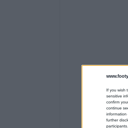
www.footy
If you wish 
sensitive in
confirm you
continue se
information 
further disc
participants