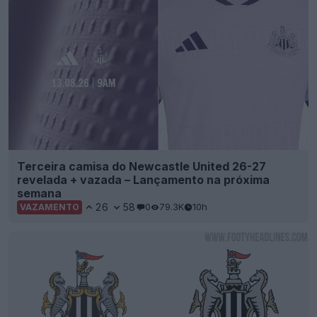
Terceira camisa do Newcastle United 26-27
revelada + vazada – Lançamento na próxima
semana
26
58
0
79.3K
10h
VAZAMENTO