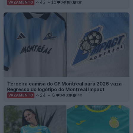
45
10
0
18K
13h
VAZAMENTO
Terceira camisa do CF Montreal para 2026 vaza -
Regresso do logótipo do Montreal Impact
24
8
0
3.1K
14h
VAZAMENTO