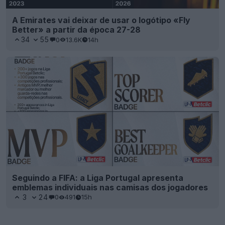
A Emirates vai deixar de usar o logótipo «Fly
Better» a partir da época 27-28
34
55
0
13.6K
14h
Seguindo a FIFA: a Liga Portugal apresenta
emblemas individuais nas camisas dos jogadores
3
24
0
491
15h