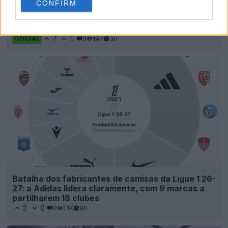
CONFIRM
Lançada a terceira camisa do Ferencváros para
2026-2027
7
1
0
197
3h
OFICIAL
Batalha dos fabricantes de camisas da Ligue 1 26-
27: a Adidas lidera claramente, com 9 marcas a
partilharem 18 clubes
3
0
0
1.1K
9h