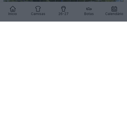
Início
Camisas
26-27
Botas
Calendário
Divulgada a camisa reserva do Reading para a
época 26-27
11
8
0
607
15h