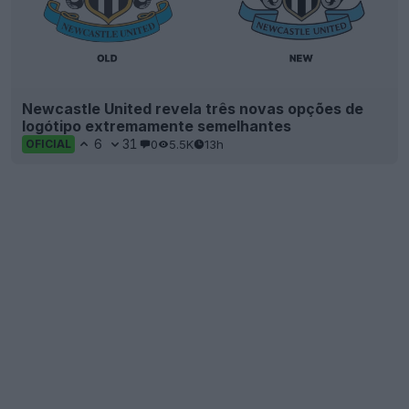
Newcastle United revela três novas opções de
logótipo extremamente semelhantes
6
31
0
5.5K
13h
OFICIAL