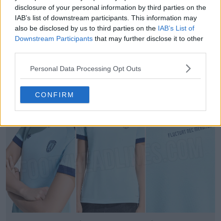
disclosure of your personal information by third parties on the
IAB’s list of downstream participants. This information may
also be disclosed by us to third parties on the
IAB’s List of
Downstream Participants
that may further disclose it to other
third parties.
Personal Data Processing Opt Outs
Vazaram imagens das chuteiras especiais Nike
Mercurial 26-27
4
1
0
1.1K
4h
VAZAMENTO
CONFIRM