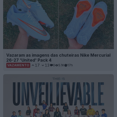
Vazaram as imagens das chuteiras Nike Mercurial
26-27 'United' Pack 4
17
13
0
5.1K
17h
VAZAMENTO