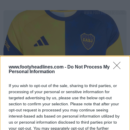
www.footyheadlines.com -
Do Not Process My
Personal Information
Camisa de aquecimento do Boca Juniors 26-27
lançada
If you wish to opt-out of the sale, sharing to third parties, or
29
31
0
4.8K
1h
OFICIAL
processing of your personal or sensitive information for
targeted advertising by us, please use the below opt-out
section to confirm your selection. Please note that after your
opt-out request is processed you may continue seeing
interest-based ads based on personal information utilized by
us or personal information disclosed to third parties prior to
your opt-out. You may separately opt-out of the further