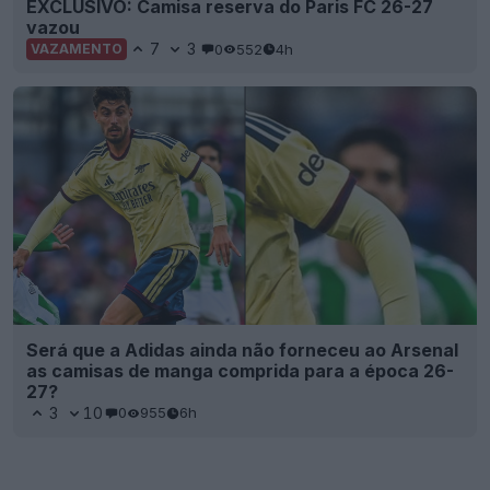
EXCLUSIVO: Camisa reserva do Paris FC 26-27
vazou
7
3
0
552
4h
VAZAMENTO
Será que a Adidas ainda não forneceu ao Arsenal
as camisas de manga comprida para a época 26-
27?
3
10
0
955
6h