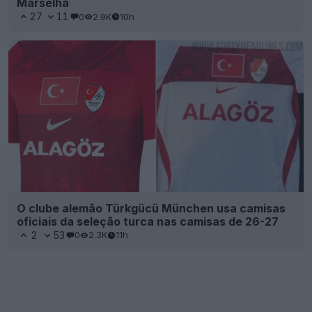
Marselha
27
11
0
2.9K
10h
O clube alemão Türkgücü München usa camisas
oficiais da seleção turca nas camisas de 26-27
2
53
0
2.3K
11h