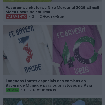
Vazaram as chuteiras Nike Mercurial 2026 «Small
Sided Pack» na cor lima
3
3
0
1.5K
13h
VAZAMENTO
Lançadas fontes especiais das camisas do
Bayern de Munique para os amistosos na Ásia
16
13
0
1.9K
13h
OFICIAL