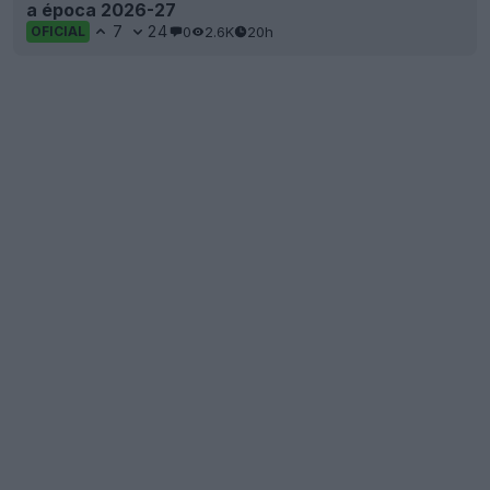
a época 2026-27
7
24
0
2.6K
20h
OFICIAL