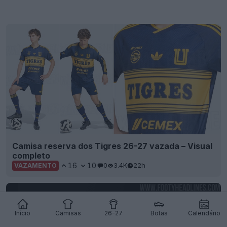
Camisa reserva dos Tigres 26-27 vazada – Visual
completo
16
10
0
3.4K
22h
VAZAMENTO
Início
Camisas
26-27
Botas
Calendário