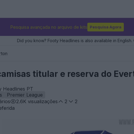
Pesquisa avançada no arquivo de kits
Pesquisa Agora
Did you know? Footy Headlines is also available in English. 
rton
amisas titular e reserva do Eve
ty Headlines PT
s
Premier League
rios
2.6K
visualizações
2
2
eferida