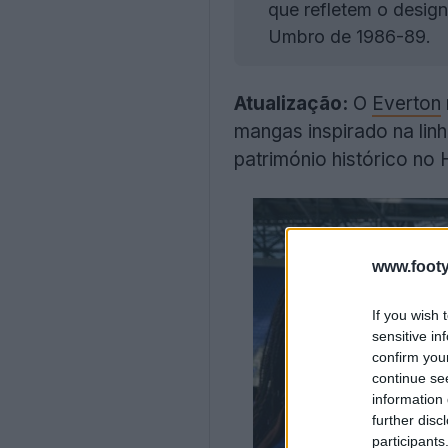
que refletem o design
Umbro de 1986-89.
Atualização:
O
Everton
mangas inspirado na lin
património histórico no H
www.footy
If you wish 
sensitive in
confirm you
continue se
information 
further disc
participants