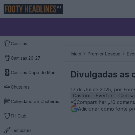
PT
Camisas
Início
Premier League
Eve
Camisas 26-27
Divulgadas as c
Camisas Copa do Mundo 2026
Chuteiras
17 de Jul de 2025, por Foo
Castore
Everton
Camisa
Calendário de Chuteiras
Compartilhar
0
comentá
Adicionar como fonte pr
FH Club
Templates