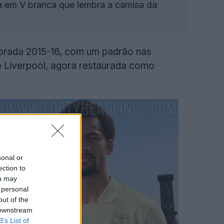
la em V branca que lembra a camisa da
porada 2015-16, com um padrão nas
de Liverpool, agora restaurada como
sonal or
ection to
ou may
 personal
out of the
 downstream
B’s List of