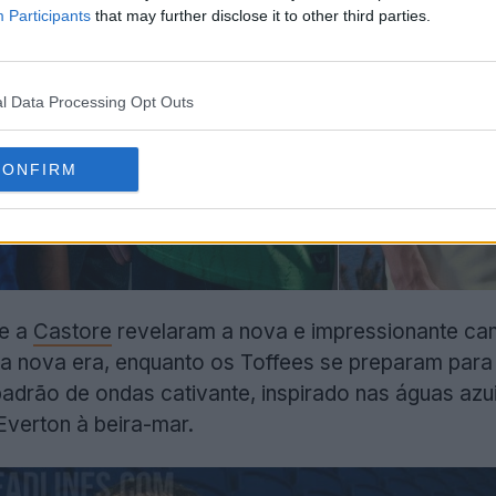
Participants
that may further disclose it to other third parties.
l Data Processing Opt Outs
CONFIRM
e a
Castore
revelaram a nova e impressionante cami
ma nova era, enquanto os Toffees se preparam par
adrão de ondas cativante, inspirado nas águas azu
Everton à beira-mar.