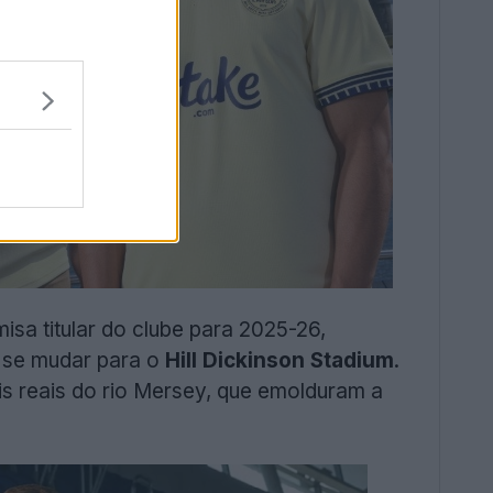
sa titular do clube para 2025-26,
a se mudar para o
Hill Dickinson Stadium
.
is reais do rio Mersey, que emolduram a