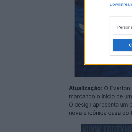
Downstream 
Persona
Atualização:
O Everton 
marcando o início de u
O design apresenta um p
nova e icónica casa do 