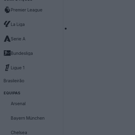
Premier League
La Liga
Serie A
Bundesliga
Ligue 1
Brasileirão
EQUIPAS
Arsenal
Bayern München
Chelsea