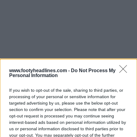
www.footyheadlines.com -
Do Not Process My
Personal Information
If you wish to opt-out of the sale, sharing to third parties, or
processing of your personal or sensitive information for
A camisa de casa Adidas Union Berlin 25-26
tem um
targeted advertising by us, please use the below opt-out
design com listras horizontais brancas e vermelhas
section to confirm your selection. Please note that after your
alternadas.
opt-out request is processed you may continue seeing
interest-based ads based on personal information utilized by
us or personal information disclosed to third parties prior to
your opt-out. You may separately opt-out of the further