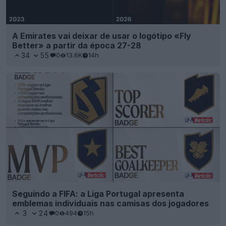
A Emirates vai deixar de usar o logótipo «Fly
Better» a partir da época 27-28
34
55
0
13.6K
14h
Seguindo a FIFA: a Liga Portugal apresenta
emblemas individuais nas camisas dos jogadores
3
24
0
494
15h