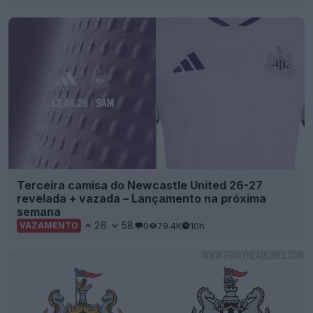
Terceira camisa do Newcastle United 26-27
revelada + vazada – Lançamento na próxima
semana
26
58
0
79.4K
10h
VAZAMENTO