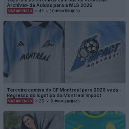
Archive» da Adidas para a MLS 2026
45
10
0
18K
13h
VAZAMENTO
Terceira camisa do CF Montreal para 2026 vaza -
Regresso do logótipo do Montreal Impact
25
8
0
3.1K
14h
VAZAMENTO