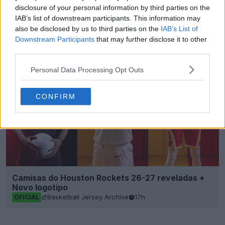
disclosure of your personal information by third parties on the
Gerador de Kits em Massa para FM - Gere Kits
IAB’s list of downstream participants. This information may
Exclusivos em Segundos
also be disclosed by us to third parties on the
IAB’s List of
FM Kit Creator
OFICIAL
Downstream Participants
that may further disclose it to other
third parties.
Personal Data Processing Opt Outs
CONFIRM
Camisas do Houston Rockets 26-27 reveladas +
Novo logotipo
Basketball Jersey Archive
17h
OFICIAL