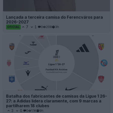
Lançada a terceira camisa do Ferencváros para
2026-2027
7
1
0
208
3h
OFICIAL
Batalha dos fabricantes de camisas da Ligue 1 26-
27: a Adidas lidera claramente, com 9 marcas a
partilharem 18 clubes
3
0
0
1.1K
9h