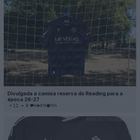
Divulgada a camisa reserva do Reading para a
época 26-27
11
8
0
610
15h