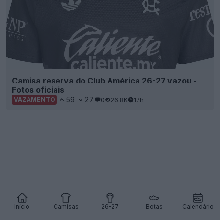
Camisa reserva do Club América 26-27 vazou -
Fotos oficiais
59
27
0
26.8K
17h
VAZAMENTO
Início
Camisas
26-27
Botas
Calendário