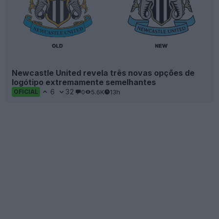
Newcastle United revela três novas opções de
logótipo extremamente semelhantes
6
32
0
5.6K
13h
OFICIAL