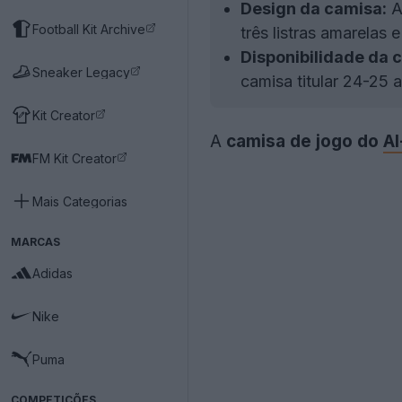
Design da camisa:
A
Football Kit Archive
três listras amarelas 
Disponibilidade da 
Sneaker Legacy
camisa titular 24-25 
Kit Creator
A
camisa de jogo do
Al
FM Kit Creator
Mais Categorias
MARCAS
Adidas
Nike
Puma
COMPETIÇÕES