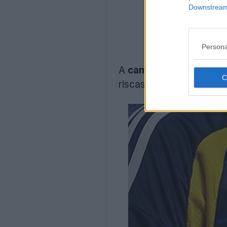
Downstream 
Persona
A
camisa de futebol A
riscas e aplicações ama