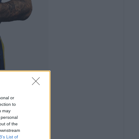
sonal or
ection to
ou may
 personal
out of the
 downstream
B’s List of