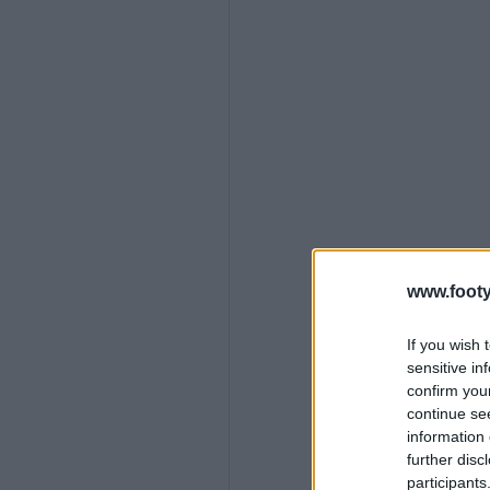
www.footy
If you wish 
sensitive in
confirm you
continue se
information 
further disc
participants