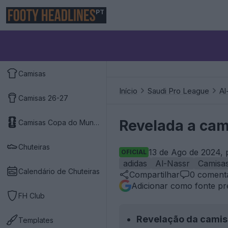
PT
Camisas
Início
Saudi Pro League
Al
Camisas 26-27
Revelada a cam
Camisas Copa do Mundo 2026
Chuteiras
13 de Ago de 2024, 
OFICIAL
adidas
Al-Nassr
Camisa
Calendário de Chuteiras
Compartilhar
0
comentá
Adicionar como fonte pr
FH Club
Revelação da camis
Templates