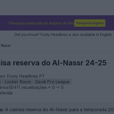
Pesquisa avançada no arquivo de kits
Pesquisa Agora
Did you know? Footy Headlines is also available in English. 
-Nassr
isa reserva do Al-Nassr 24-25
por Footy Headlines PT
s
Locker Room
Saudi Pro League
rios
411
visualizações
0
0
eferida
a:
A camisa reserva do Al-Nassr para a temporada 20