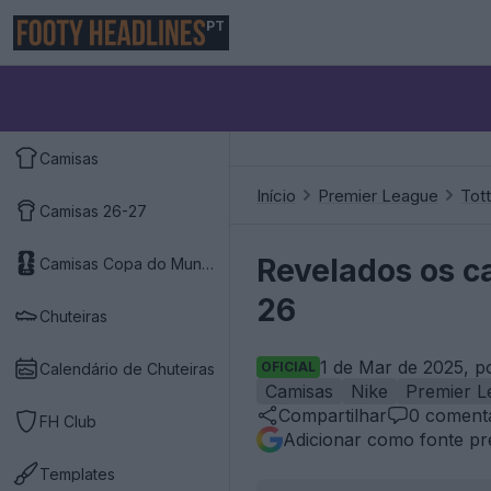
PT
Camisas
Início
Premier League
Tot
Camisas 26-27
Revelados os ca
Camisas Copa do Mundo 2026
26
Chuteiras
1 de Mar de 2025, p
OFICIAL
Calendário de Chuteiras
Camisas
Nike
Premier L
Compartilhar
0
comentá
FH Club
Adicionar como fonte pr
Templates