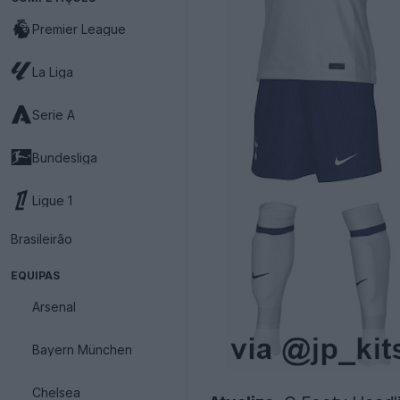
Premier League
La Liga
Serie A
Bundesliga
Ligue 1
Brasileirão
EQUIPAS
Arsenal
Bayern München
Chelsea