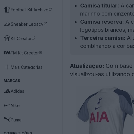
Camisa titular:
A cam
Football Kit Archive
marinho com cinzento
Camisa reserva:
A c
Sneaker Legacy
logótipos brancos, ma
Terceira camisa:
A t
Kit Creator
combinando a cor bas
FM Kit Creator
Atualização:
Com base n
Mais Categorias
visualizou-as utilizando
MARCAS
Adidas
Nike
Puma
COMPETIÇÕES