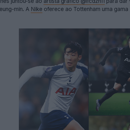
nes juntou-se ao
artista gráfico @lfcdzn11
para dar 
eung-min. A
Nike
oferece ao Tottenham uma gama d