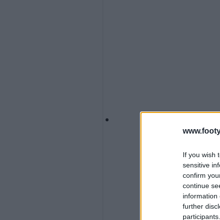
www.footy
If you wish 
sensitive in
confirm you
continue se
information 
further disc
participants