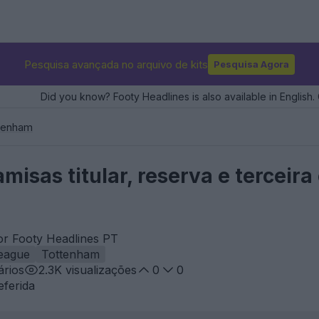
Pesquisa avançada no arquivo de kits
Pesquisa Agora
Did you know? Footy Headlines is also available in English. 
tenham
misas titular, reserva e tercei
or Footy Headlines PT
eague
Tottenham
rios
2.3K
visualizações
0
0
eferida