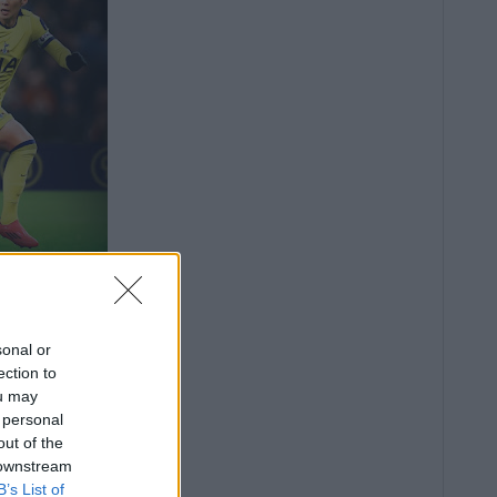
sonal or
ection to
ou may
 personal
out of the
 downstream
B’s List of