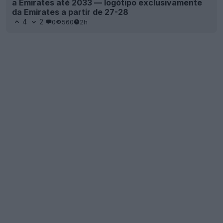
a Emirates até 2033 — logótipo exclusivamente
da Emirates a partir de 27-28
4
2
0
560
2h