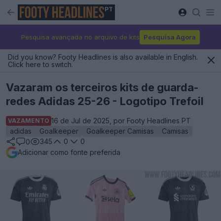
PT
Pesquisa avançada no arquivo de kits
Pesquisa Agora
Did you know? Footy Headlines is also available in English.
Click here to switch.
Vazaram os terceiros kits de guarda-
redes Adidas 25-26 - Logotipo Trefoil
16 de Jul de 2025, por Footy Headlines PT
VAZAMENTO
adidas
Goalkeeper
Goalkeeper Camisas
Camisas
345
0
0
0
Adicionar como fonte preferida