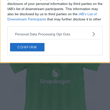
disclosure of your personal information by third parties on the
IAB’s list of downstream participants. This information may
Terceiro equipamento de guarda-redes do
also be disclosed by us to third parties on the
IAB’s List of
Manchester United 25-26
Downstream Participants
that may further disclose it to other
third parties.
Personal Data Processing Opt Outs
CONFIRM