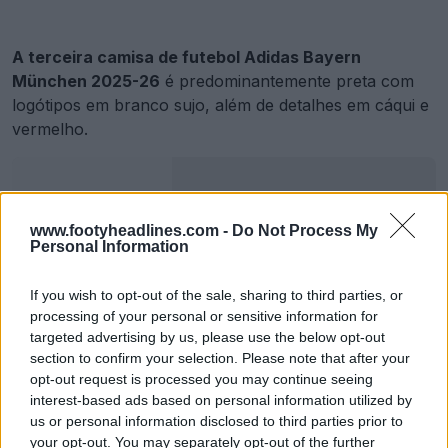
A terceira camisa de futebol Adidas Bayern
München 2025-26
é predominantemente preta com
logótipos em branco sujo, além de detalhes em cáqui e
vermelho.
Terceira camisa do Bayern München 25-26 lançada - homenagem à Marienplatz
www.footyheadlines.com -
Do Not Process My
Personal Information
2 de Ago de 2025
If you wish to opt-out of the sale, sharing to third parties, or
processing of your personal or sensitive information for
targeted advertising by us, please use the below opt-out
Terceira camisa de guarda-redes do Bayern
section to confirm your selection. Please note that after your
München 24-25 vs 25-26
opt-out request is processed you may continue seeing
interest-based ads based on personal information utilized by
us or personal information disclosed to third parties prior to
your opt-out. You may separately opt-out of the further