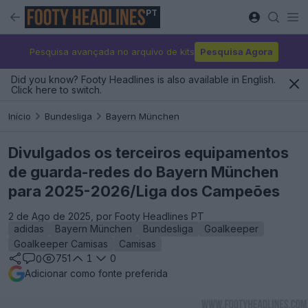
PT
Pesquisa avançada no arquivo de kits
Pesquisa Agora
Did you know? Footy Headlines is also available in English.
Click here to switch.
Início
Bundesliga
Bayern München
Divulgados os terceiros equipamentos
de guarda-redes do Bayern München
para 2025-2026/Liga dos Campeões
2 de Ago de 2025, por Footy Headlines PT
adidas
Bayern München
Bundesliga
Goalkeeper
Goalkeeper Camisas
Camisas
751
1
0
0
Adicionar como fonte preferida