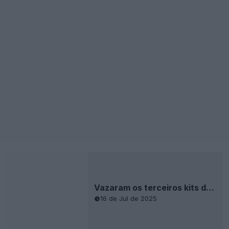
Vazaram os terceiros kits de guarda-redes Adidas 25-26 - Logotipo Trefoil
16 de Jul de 2025