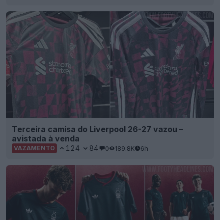
Terceira camisa do Liverpool 26-27 vazou –
avistada à venda
124
84
0
189.8K
6h
VAZAMENTO