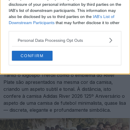
disclosure of your personal information by third parties on the
IAB’s list of downstream participants. This information may
also be disclosed by us to third parties on the
IAB’s List of
Downstream Participants
that may further disclose it to other
third parties.
Personal Data Processing Opt Outs
CONFIRM
Tanto o logótipo Trefoil como o emblema do River
Plate são apresentados na mesma cor da camisa,
criando um aspeto subtil e tonal. À distância, isto
confere à camisa Adidas River 2026 125º Aniversário o
aspeto de uma camisa de futebol minimalista, quase lisa
— discreta, elegante e profundamente simbólica.