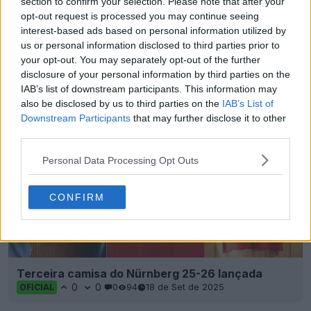
section to confirm your selection. Please note that after your
opt-out request is processed you may continue seeing
interest-based ads based on personal information utilized by
us or personal information disclosed to third parties prior to
your opt-out. You may separately opt-out of the further
Camisa «Europa» 25-26 do Nürnberg lançado
disclosure of your personal information by third parties on the
0
0
0
242
19 de Nov de 2025
OFICIAL
IAB’s list of downstream participants. This information may
also be disclosed by us to third parties on the
IAB’s List of
Downstream Participants
that may further disclose it to other
third parties.
Personal Data Processing Opt Outs
CONFIRM
Terceira camisa do Nürnberg 25-26 lançada
0
0
0
94
18 de Set de 2025
OFICIAL