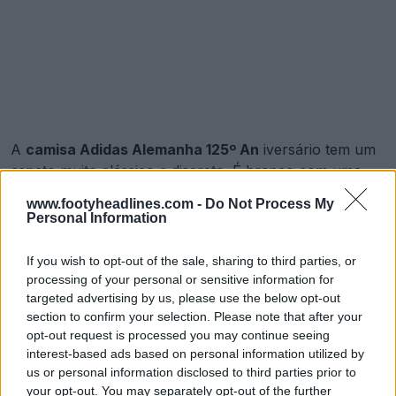
A
camisa Adidas Alemanha 125º An
iversário tem um
aspeto muito clássico e discreto. É branco com uma
gola preta e punhos das mangas pretos.
www.footyheadlines.com -
Do Not Process My
Personal Information
Revela a camisa Adidas Alemanha 2025 125 anos
If you wish to opt-out of the sale, sharing to third parties, or
Camisa de 125 anos do Ajax 2025
processing of your personal or sensitive information for
targeted advertising by us, please use the below opt-out
section to confirm your selection. Please note that after your
opt-out request is processed you may continue seeing
interest-based ads based on personal information utilized by
us or personal information disclosed to third parties prior to
your opt-out. You may separately opt-out of the further