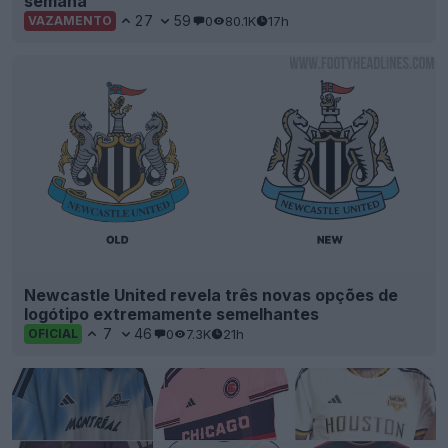
semana
27
59
0
80.1K
17h
VAZAMENTO
Newcastle United revela três novas opções de
logótipo extremamente semelhantes
7
46
0
7.3K
21h
OFICIAL