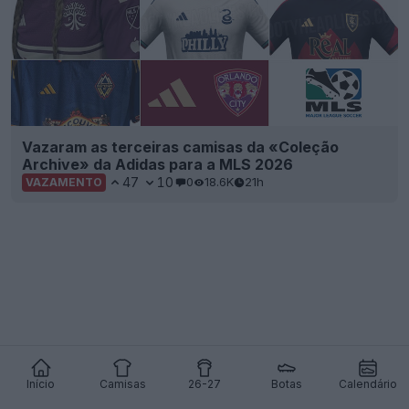
Vazaram as terceiras camisas da «Coleção
Archive» da Adidas para a MLS 2026
47
10
0
18.6K
21h
VAZAMENTO
Início
Camisas
26-27
Botas
Calendário