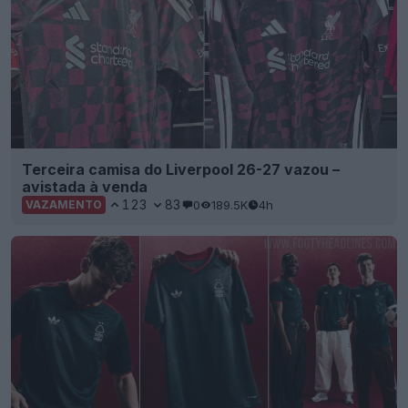
Terceira camisa do Liverpool 26-27 vazou –
avistada à venda
123
83
0
189.5K
4h
VAZAMENTO