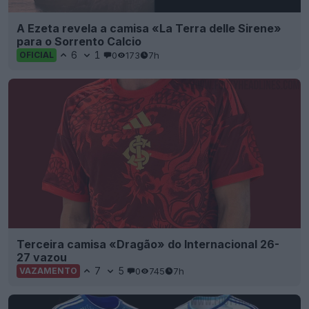
A Ezeta revela a camisa «La Terra delle Sirene»
para o Sorrento Calcio
6
1
0
173
7h
OFICIAL
Terceira camisa «Dragão» do Internacional 26-
27 vazou
7
5
0
745
7h
VAZAMENTO