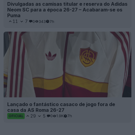
Divulgadas as camisas titular e reserva do Adidas
Neom SC para a época 26-27 – Acabaram-se os
Puma
11
7
0
343
7h
Lançado o fantástico casaco de jogo fora de
casa da AS Roma 26-27
29
5
0
1.9K
7h
OFICIAL