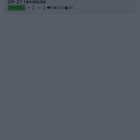
26-27 revelada
2
3
0
237
5h
OFICIAL