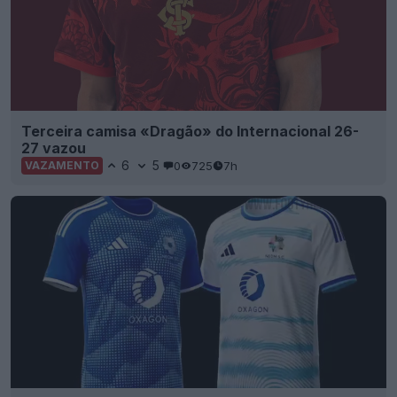
Terceira camisa «Dragão» do Internacional 26-
27 vazou
6
5
0
725
7h
VAZAMENTO