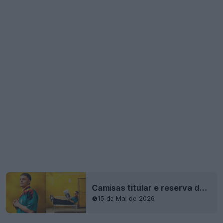
Camisas titular e reserva da Adidas Alemanha 1994 + coleção completa vazaram - Fotos do lançamento
15 de Mai de 2026