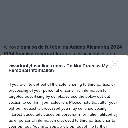
A nova
camisa de futebol da Adidas Alemanha 2024-
1994 (camisa reserva)
terá um design idêntico ao do
equipamento original. Apresentava um grande padrão
www.footyheadlines.com -
Do Not Process My
de riscas horizontais vermelhas e pretas que era um
Personal Information
visual completamente novo na altura.
If you wish to opt-out of the sale, sharing to third parties, or
processing of your personal or sensitive information for
Lançada a camisa reserva da Adidas Alemanha para o Mundial de 2014
targeted advertising by us, please use the below opt-out
26 de Mai de 2026
section to confirm your selection. Please note that after your
opt-out request is processed you may continue seeing
Equipamento de casa de 1993 do Japão
interest-based ads based on personal information utilized by
us or personal information disclosed to third parties prior to
your opt-out. You may separately opt-out of the further