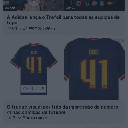
A Adidas lança o Trefoil para todas as equipas de
topo
64
14
0
19.9K
7h
O truque visual por trás da impressão do número
41 nas camisas de futebol
7
5
0
1K
7h