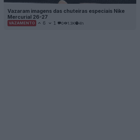
Vazaram imagens das chuteiras especiais Nike
Mercurial 26-27
6
1
0
1.3K
4h
VAZAMENTO