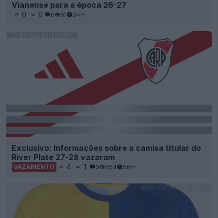
Vianense para a época 26-27
0
0
0
61
24m
Exclusivo: Informações sobre a camisa titular do
River Plate 27-28 vazaram
4
1
0
654
58m
VAZAMENTO