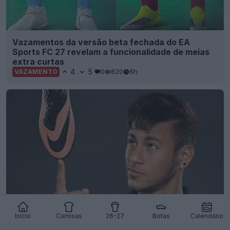
Vazamentos da versão beta fechada do EA
Sports FC 27 revelam a funcionalidade de meias
extra curtas
4
5
0
820
6h
VAZAMENTO
Início
Camisas
26-27
Botas
Calendário