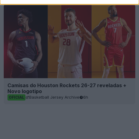
Camisas do Houston Rockets 26-27 reveladas +
Novo logotipo
Basketball Jersey Archive
6h
OFICIAL