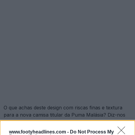
O que achas deste design com riscas finas e textura
para a nova camisa titular da Puma Malásia? Diz-nos
nos comentários abaixo.
www.footyheadlines.com -
Do Not Process My