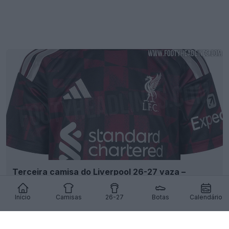
Terceira camisa do Liverpool 26-27 vaza –
Imagens oficiais – Chega a 12 de agosto
114
74
0
186.2K
6h
VAZAMENTO
Início
Camisas
26-27
Botas
Calendário