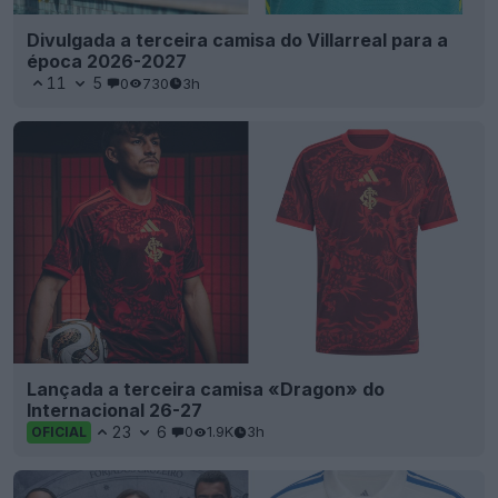
Divulgada a terceira camisa do Villarreal para a
época 2026-2027
11
5
0
730
3h
Lançada a terceira camisa «Dragon» do
Internacional 26-27
23
6
0
1.9K
3h
OFICIAL