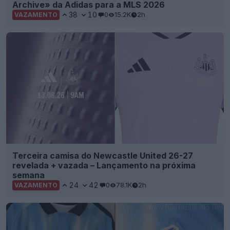
Archive» da Adidas para a MLS 2026
38
10
0
15.2K
2h
VAZAMENTO
Terceira camisa do Newcastle United 26-27
revelada + vazada – Lançamento na próxima
semana
24
42
0
78.1K
2h
VAZAMENTO