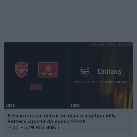
A Emirates vai deixar de usar o logótipo «Fly
Better» a partir da época 27-28
32
52
0
12.5K
3h