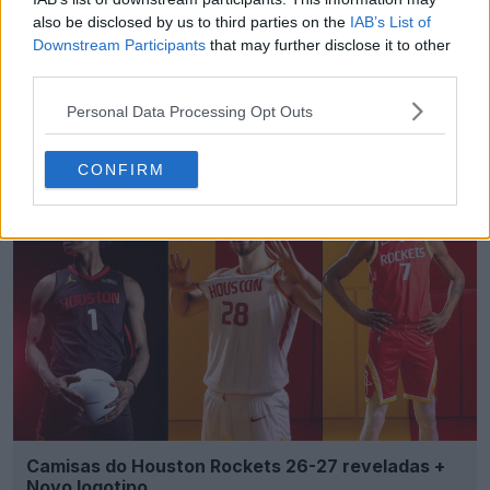
also be disclosed by us to third parties on the
IAB’s List of
Downstream Participants
that may further disclose it to other
third parties.
Criador de Equipamentos da FIFA - Crie e partilhe
Personal Data Processing Opt Outs
os seus próprios equipamentos
FIFA Kit Creator
OFICIAL
CONFIRM
Camisas do Houston Rockets 26-27 reveladas +
Novo logotipo