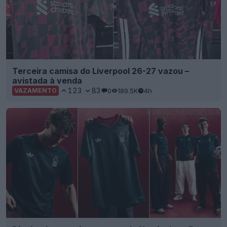
Terceira camisa do Liverpool 26-27 vazou –
avistada à venda
123
83
0
189.5K
4h
VAZAMENTO