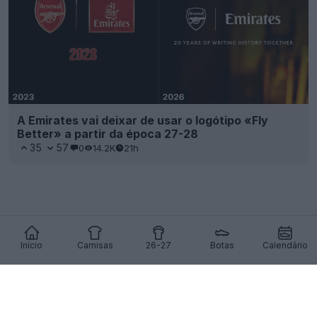
A Emirates vai deixar de usar o logótipo «Fly
Better» a partir da época 27-28
35
57
0
14.2K
21h
Início
Camisas
26-27
Botas
Calendário