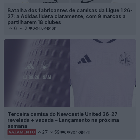
Batalha dos fabricantes de camisas da Ligue 1 26-
27: a Adidas lidera claramente, com 9 marcas a
partilharem 18 clubes
6
2
0
1.6K
16h
Terceira camisa do Newcastle United 26-27
revelada + vazada – Lançamento na próxima
semana
27
59
0
80.1K
17h
VAZAMENTO