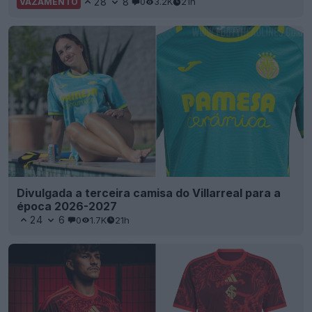
28
8
0
3.2K
21h
VAZAMENTO
Divulgada a terceira camisa do Villarreal para a
época 2026-2027
24
6
0
1.7K
21h