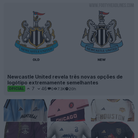
Newcastle United revela três novas opções de
logótipo extremamente semelhantes
7
46
0
7.3K
20h
OFICIAL