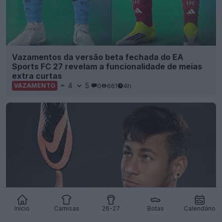
Vazamentos da versão beta fechada do EA
Sports FC 27 revelam a funcionalidade de meias
extra curtas
4
5
0
661
4h
VAZAMENTO
Início
Camisas
26-27
Botas
Calendário