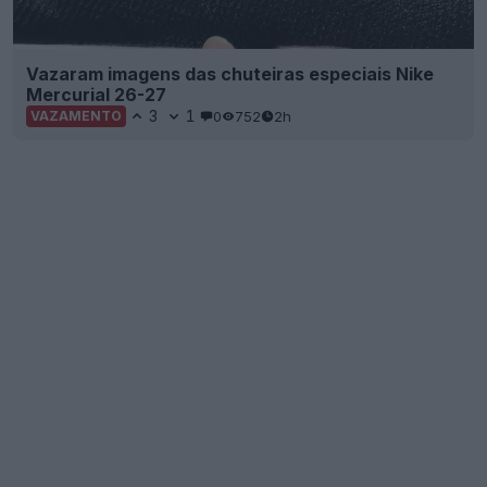
Vazaram imagens das chuteiras especiais Nike
Mercurial 26-27
3
1
0
752
2h
VAZAMENTO