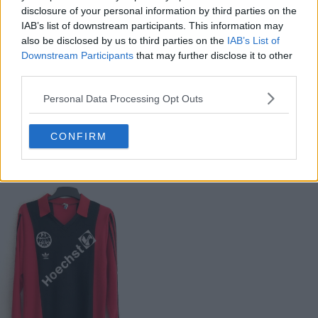
disclosure of your personal information by third parties on the
IAB’s list of downstream participants. This information may
also be disclosed by us to third parties on the
IAB’s List of
Downstream Participants
that may further disclose it to other
third parties.
Personal Data Processing Opt Outs
O Trefoil, usado pela última vez no futebol de alto nível
no início dos anos 90, tem vindo a regressar nos
CONFIRM
últimos anos, com a Adidas a aplicá-lo na terceira
camisa das suas equipas de elite.