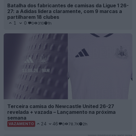
Batalha dos fabricantes de camisas da Ligue 1 26-
27: a Adidas lidera claramente, com 9 marcas a
partilharem 18 clubes
1
0
0
310
1h
Terceira camisa do Newcastle United 26-27
revelada + vazada – Lançamento na próxima
semana
24
46
0
78.7K
2h
VAZAMENTO