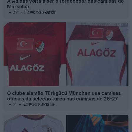
A Adidas volta a ser o fornecedor das camisas do
Marselha
27
13
0
3.3K
12h
O clube alemão Türkgücü München usa camisas
oficiais da seleção turca nas camisas de 26-27
2
54
0
2.4K
14h