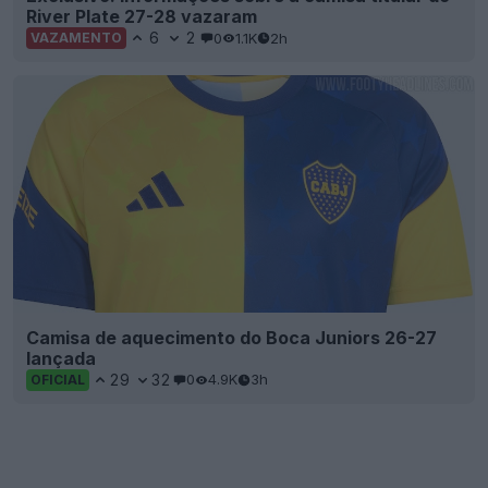
River Plate 27-28 vazaram
6
2
0
1.1K
2h
VAZAMENTO
Camisa de aquecimento do Boca Juniors 26-27
lançada
29
32
0
4.9K
3h
OFICIAL