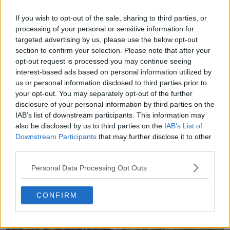
Prevê-se que a camisa de futebol Adidas Japão 2024
If you wish to opt-out of the sale, sharing to third parties, or
seja colocada à venda em julho de 2024.
processing of your personal or sensitive information for
targeted advertising by us, please use the below opt-out
Gostas da camisa reserva da seleção nacional de
section to confirm your selection. Please note that after your
futebol do Japão para 2024? Comenta em baixo.
opt-out request is processed you may continue seeing
interest-based ads based on personal information utilized by
us or personal information disclosed to third parties prior to
your opt-out. You may separately opt-out of the further
Mostrar Comentários
disclosure of your personal information by third parties on the
IAB’s list of downstream participants. This information may
adidas
International
Japan
Camisas
Y-3
Yamamoto
also be disclosed by us to third parties on the
IAB’s List of
Compartilhar
Downstream Participants
that may further disclose it to other
third parties.
Personal Data Processing Opt Outs
CONFIRM