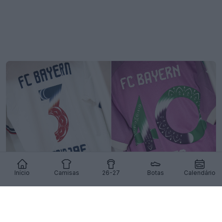
Início
Camisas
26-27
Botas
Calendário
Lançadas fontes especiais das camisas do
Bayern de Munique para os amistosos na Ásia
17
13
0
1.9K
15h
OFICIAL