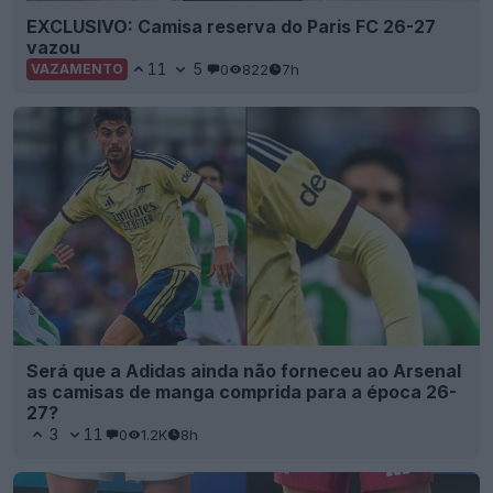
EXCLUSIVO: Camisa reserva do Paris FC 26-27
vazou
11
5
0
822
7h
VAZAMENTO
Será que a Adidas ainda não forneceu ao Arsenal
as camisas de manga comprida para a época 26-
27?
3
11
0
1.2K
8h