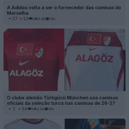
A Adidas volta a ser o fornecedor das camisas do
Marselha
27
13
0
3.4K
13h
O clube alemão Türkgücü München usa camisas
oficiais da seleção turca nas camisas de 26-27
2
54
0
2.5K
14h