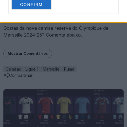
CONFIRM
Gostas da nova camisa reserva do Olympique de
Marseille
2024-25? Comenta abaixo.
Mostrar Comentários
Camisas
Ligue 1
Marseille
Puma
Compartilhar