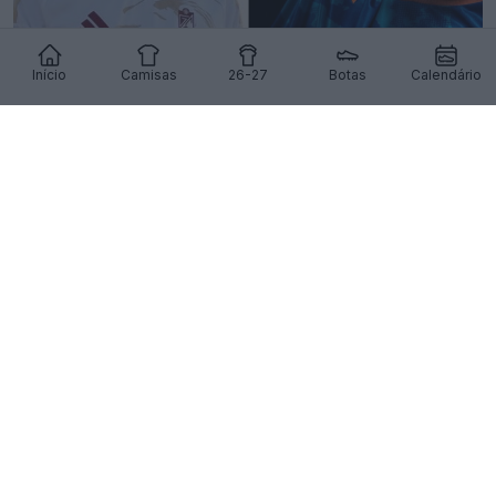
Início
Camisas
26-27
Botas
Calendário
Divulgadas as camisas de jogo fora de casa e a
terceira camisa do Granada CF para a época 26-
27
19
3
0
856
16h