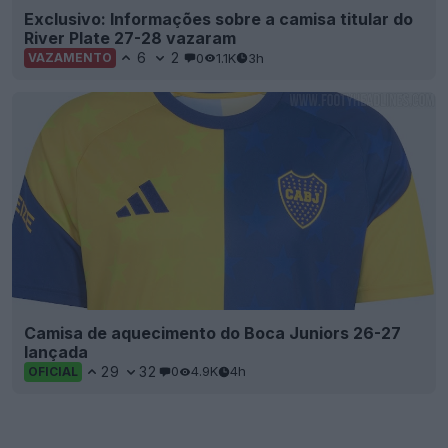
Exclusivo: Informações sobre a camisa titular do
River Plate 27-28 vazaram
6
2
0
1.1K
3h
VAZAMENTO
Camisa de aquecimento do Boca Juniors 26-27
lançada
29
32
0
4.9K
4h
OFICIAL