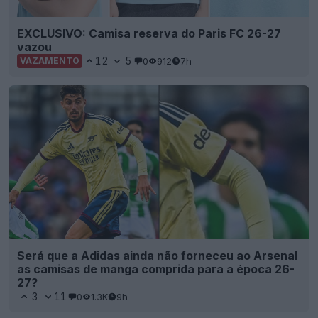
EXCLUSIVO: Camisa reserva do Paris FC 26-27
vazou
12
5
0
912
7h
VAZAMENTO
Será que a Adidas ainda não forneceu ao Arsenal
as camisas de manga comprida para a época 26-
27?
3
11
0
1.3K
9h