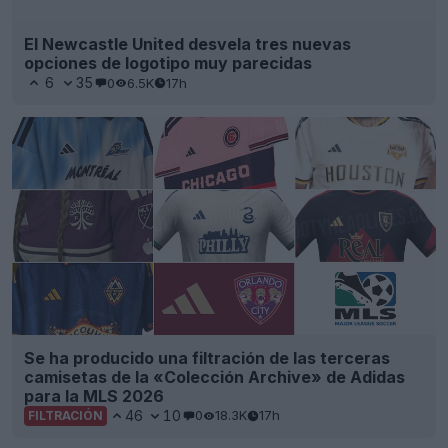
El Newcastle United desvela tres nuevas
opciones de logotipo muy parecidas
6
35
0
6.5K
17h
Se ha producido una filtración de las terceras
camisetas de la «Colección Archive» de Adidas
para la MLS 2026
46
10
0
18.3K
17h
FILTRACIÓN