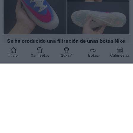
Se ha producido una filtración de unas botas Nike
Mercurial Vapor 17 en blanco, azul y rosa
5
9
0
886
18h
FILTRACIÓN
Inicio
Camisetas
26-27
Botas
Calendario