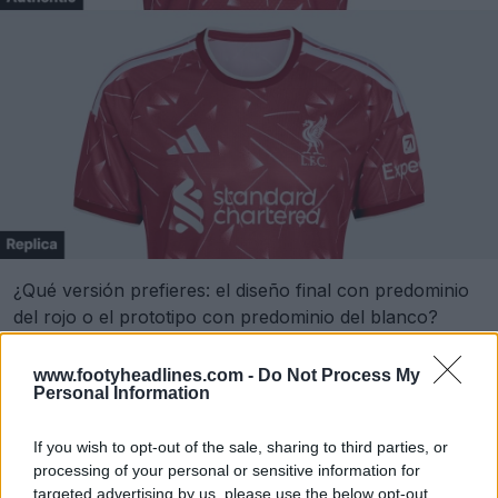
¿Qué versión prefieres: el diseño final con predominio
del rojo o el prototipo con predominio del blanco?
Cuéntanoslo en los comentarios de abajo.
www.footyheadlines.com -
Do Not Process My
Personal Information
Mostrar comentarios
If you wish to opt-out of the sale, sharing to third parties, or
processing of your personal or sensitive information for
adidas
Design
Kit Watch
Equipaciones
Liverpool
targeted advertising by us, please use the below opt-out