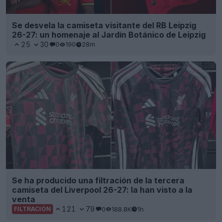
Se desvela la camiseta visitante del RB Leipzig
26-27: un homenaje al Jardín Botánico de Leipzig
25
30
0
190
28m
Se ha producido una filtración de la tercera
camiseta del Liverpool 26-27: la han visto a la
venta
121
79
0
188.8K
1h
FILTRACIÓN