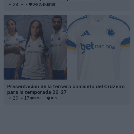
28
7
0
3.4K
18h
Presentación de la tercera camiseta del Cruzeiro
para la temporada 26-27
26
17
0
1.3K
18h