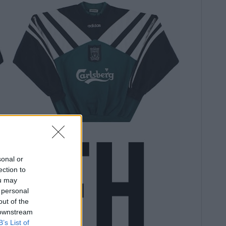
sonal or
ection to
ou may
 personal
out of the
 downstream
B’s List of