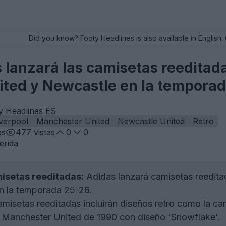
Did you know? Footy Headlines is also available in English. 
lanzará las camisetas reeditadas
ted y Newcastle en la tempora
ty Headlines ES
iverpool
Manchester United
Newcastle United
Retro
os
477
vistas
0
0
erida
isetas reeditadas:
Adidas lanzará camisetas reedita
n la temporada 25-26.
misetas reeditadas incluirán diseños retro como la cam
l Manchester United de 1990 con diseño 'Snowflake'.