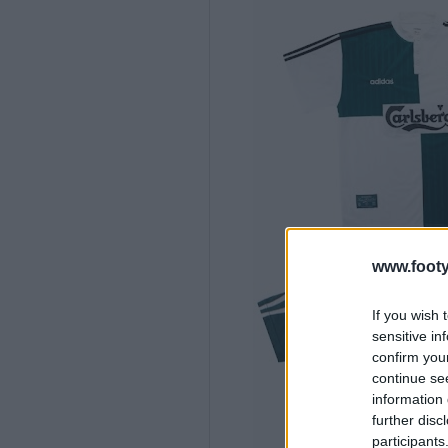
www.footy
If you wish 
sensitive in
confirm you
continue se
information 
further disc
participants