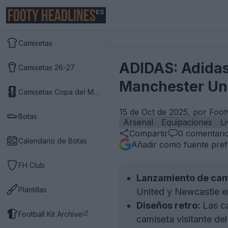
ES
Camisetas
ADIDAS: Adidas 
Camisetas 26-27
Manchester Uni
Camisetas Copa del Mundo 2026
15 de Oct de 2025, por Foo
Botas
Arsenal
Equipaciones
L
Compartir
0
comentari
Calendario de Botas
Añadir como fuente pref
FH Club
Lanzamiento de cam
Plantillas
United y Newcastle e
Diseños retro:
Las ca
Football Kit Archive
camiseta visitante de