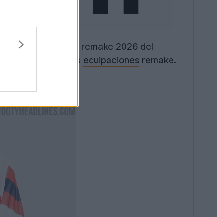
mplo, la colección remake 2026 del
ento, además de las
equipaciones
remake.