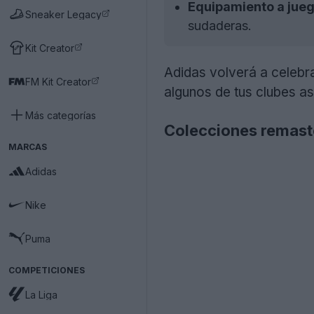
Equipamiento a jueg
Sneaker Legacy
sudaderas.
Kit Creator
Adidas volverá a celebr
FM Kit Creator
algunos de tus clubes 
Más categorías
Colecciones remast
MARCAS
Adidas
Nike
Puma
COMPETICIONES
La Liga