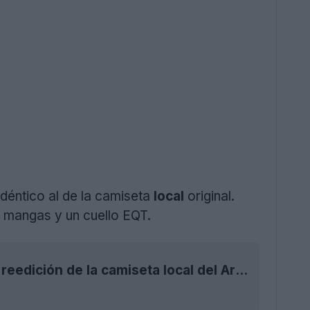
idéntico al de la camiseta
local
original.
s mangas y un cuello EQT.
Lanzamiento de la camiseta y la colección de la reedición de la camiseta local del Arsenal 1992-94