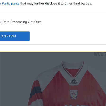
Participants
that may further disclose it to other third parties.
l Data Processing Opt Outs
iene acompañada de equipamiento a juego. Por eje
hándal, una camiseta, una sudadera y más equipami
CONFIRM
n de la camiseta local del Arsenal 1992-94