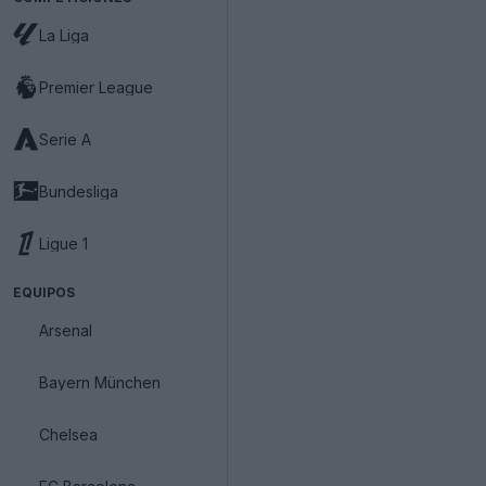
La Liga
Premier League
Serie A
Bundesliga
Ligue 1
EQUIPOS
Arsenal
Bayern München
Chelsea