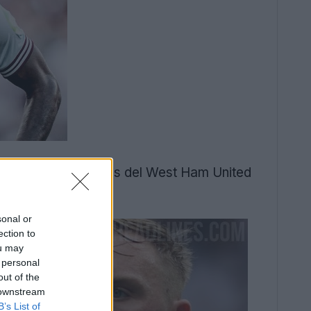
tivo. Otros jugadores del West Ham United
sonal or
ection to
ou may
 personal
out of the
 downstream
B’s List of