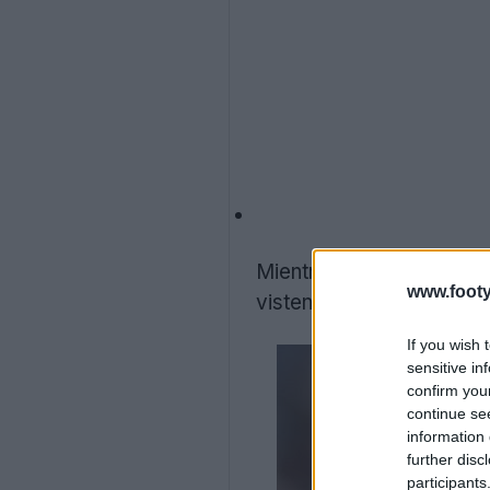
Mientras tanto, Jarrod 
www.footy
visten la camiseta sin c
If you wish 
sensitive in
confirm you
continue se
information 
further disc
participants