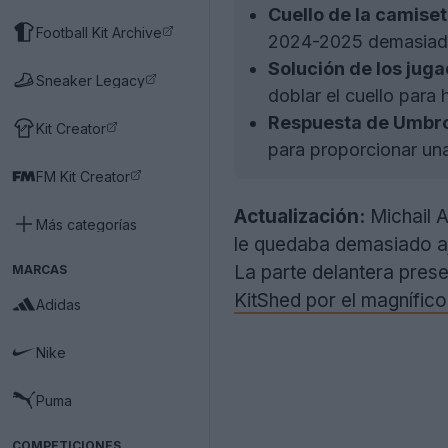
Cuello de la camise
Football Kit Archive
2024-2025 demasiado 
Solución de los juga
Sneaker Legacy
doblar el cuello para 
Respuesta de Umbro
Kit Creator
para proporcionar un
FM Kit Creator
Actualización:
Michail A
Más categorías
le quedaba demasiado aj
La parte delantera pres
MARCAS
KitShed por el magnífico
Adidas
Nike
Puma
COMPETICIONES