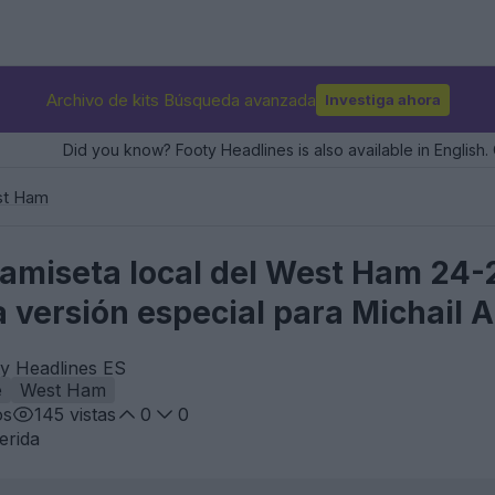
Archivo de kits Búsqueda avanzada
Investiga ahora
Did you know? Footy Headlines is also available in English. 
t Ham
 camiseta local del West Ham 24
 versión especial para Michail 
ty Headlines ES
e
West Ham
os
145
vistas
0
0
erida