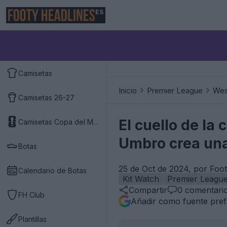
ES
Camisetas
Inicio
Premier League
Wes
Camisetas 26-27
El cuello de la
Camisetas Copa del Mundo 2026
Umbro crea una
Botas
25 de Oct de 2024, por Foo
Calendario de Botas
Kit Watch
Premier Leagu
Compartir
0
comentari
FH Club
Añadir como fuente pref
Plantillas