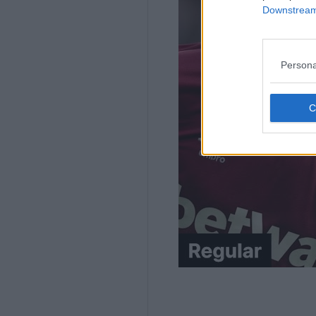
Downstream 
Persona