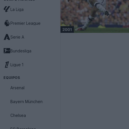
La Liga
Premier League
Serie A
Bundesliga
Ligue 1
EQUIPOS
Arsenal
Bayern München
Chelsea