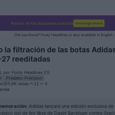
Archivo de kits Búsqueda avanzada
Investiga ahora
Did you know? Footy Headlines is also available in English. 
 la filtración de las botas Adida
27 reeditadas
6, por Footy Headlines ES
r
Predator Precision
os
5.6K
vistas
11
4
erida
memoración:
Adidas lanzará una edición exclusiva de
ónico gol de tiro libre de David Beckham contra Grec