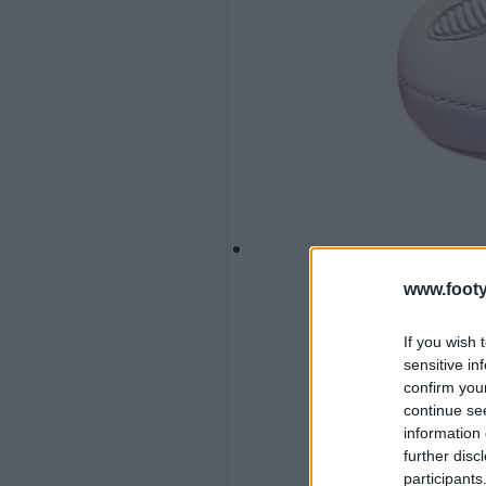
www.footy
If you wish 
sensitive in
confirm you
continue se
information 
further disc
participants