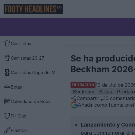
ES
Camisetas
Se ha producido
Camisetas 26-27
Beckham 2026-
Camisetas Copa del Mundo 2026
19 de Jul de 202
FILTRACIÓN
Botas
Beckham
Botas
Predato
Compartir
0
comentari
Calendario de Botas
Añadir como fuente pref
FH Club
Lanzamiento y Con
Plantillas
para conmemorar el ic