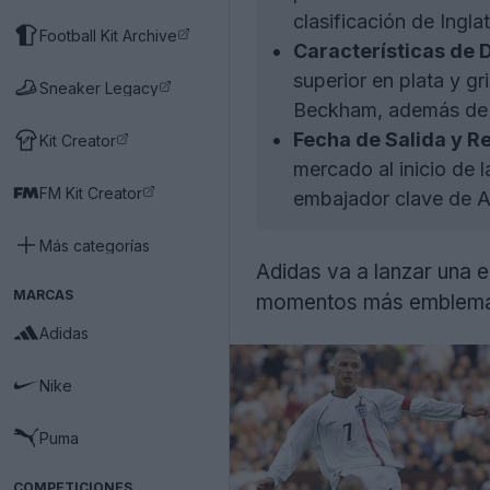
clasificación de Ingla
Football Kit Archive
Características de 
superior en plata y gr
Sneaker Legacy
Beckham, además de
Fecha de Salida y R
Kit Creator
mercado al inicio de
FM Kit Creator
embajador clave de A
Más categorías
Adidas va a lanzar una e
MARCAS
momentos más emblemát
Adidas
Nike
Puma
COMPETICIONES