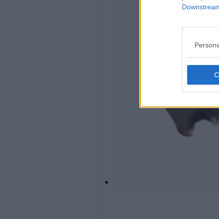
Downstream 
Persona