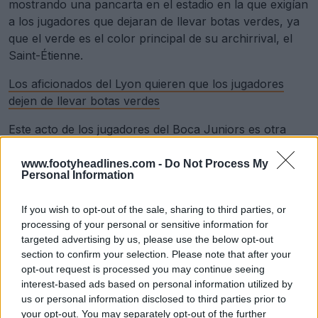
mostrando una pancarta en el estadio en la que exigían
a los jugadores que dejaran de llevar botas verdes, ya
que el verde es el color principal de su archirrival, el
Saint-Étienne.
Los aficionados del Lyon quieren que los jugadores
dejen de llevar botas verdes
Este acto de los jugadores del Boca Juniors es otra
prueba contundente de la pasión que despiertan las
rivalidades futbolísticas, en las que incluso el color de
www.footyheadlines.com -
Do Not Process My
Personal Information
las botas tiene un peso significativo.
If you wish to opt-out of the sale, sharing to third parties, or
processing of your personal or sensitive information for
targeted advertising by us, please use the below opt-out
section to confirm your selection. Please note that after your
opt-out request is processed you may continue seeing
interest-based ads based on personal information utilized by
us or personal information disclosed to third parties prior to
your opt-out. You may separately opt-out of the further