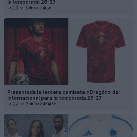
la temporada 26-27
13
5
0
1K
5h
Presentada la tercera camiseta «Dragón» del
Internacional para la temporada 26-27
24
6
0
2.4K
5h