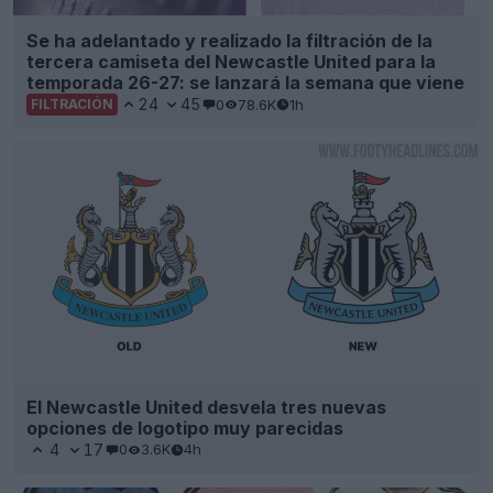
Se ha adelantado y realizado la filtración de la
tercera camiseta del Newcastle United para la
temporada 26-27: se lanzará la semana que viene
24
45
0
78.6K
1h
FILTRACIÓN
El Newcastle United desvela tres nuevas
opciones de logotipo muy parecidas
4
17
0
3.6K
4h