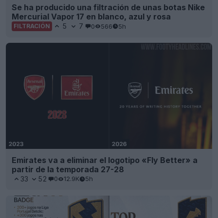
Se ha producido una filtración de unas botas Nike
Mercurial Vapor 17 en blanco, azul y rosa
5
7
0
566
5h
FILTRACIÓN
Emirates va a eliminar el logotipo «Fly Better» a
partir de la temporada 27-28
33
52
0
12.9K
5h