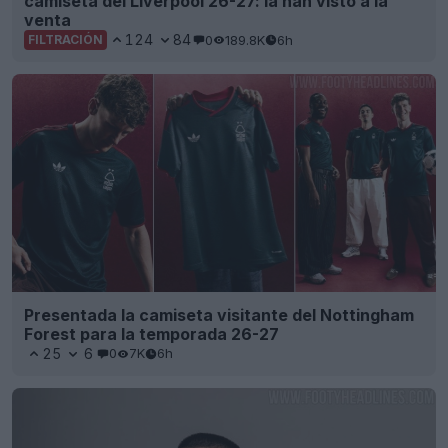
camiseta del Liverpool 26-27: la han visto a la
venta
124
84
0
189.8K
6h
FILTRACIÓN
Presentada la camiseta visitante del Nottingham
Forest para la temporada 26-27
25
6
0
7K
6h