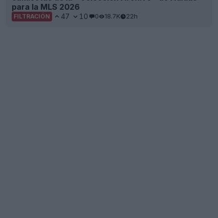
para la MLS 2026
47
10
0
18.7K
22h
FILTRACIÓN