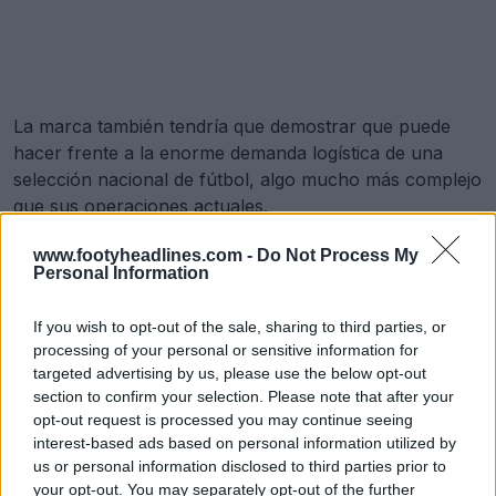
La marca también tendría que demostrar que puede
hacer frente a la enorme demanda logística de una
selección nacional de fútbol, algo mucho más complejo
que sus operaciones actuales.
www.footyheadlines.com -
Do Not Process My
Personal Information
Puma y Macron
If you wish to opt-out of the sale, sharing to third parties, or
processing of your personal or sensitive information for
Los informes sugieren que Puma y Macron también
targeted advertising by us, please use the below opt-out
están interesadas y se espera que se unan pronto a las
section to confirm your selection. Please note that after your
negociaciones.
opt-out request is processed you may continue seeing
interest-based ads based on personal information utilized by
Aunque un cambio a Adidas parece la alternativa más
us or personal information disclosed to third parties prior to
plausible si Polonia deja a Nike, la ambición de una
your opt-out. You may separately opt-out of the further