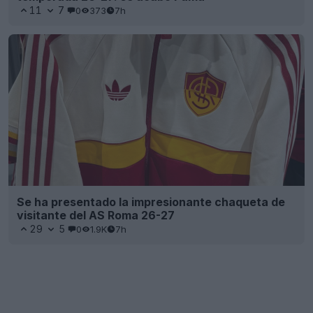
11
7
0
373
7h
Se ha presentado la impresionante chaqueta de
visitante del AS Roma 26-27
29
5
0
1.9K
7h