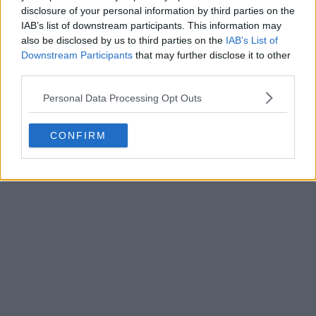
marca local como Keeza añade un giro fascinante a la
disclosure of your personal information by third parties on the
historia. Sin embargo, la política interna
IAB’s list of downstream participants. This information may
also be disclosed by us to third parties on the
IAB’s List of
(concretamente, las fricciones entre el propietario de
Downstream Participants
that may further disclose it to other
Keeza y un vicepresidente de la PZPN) podría
third parties.
obstaculizar la candidatura local.
Personal Data Processing Opt Outs
CONFIRM