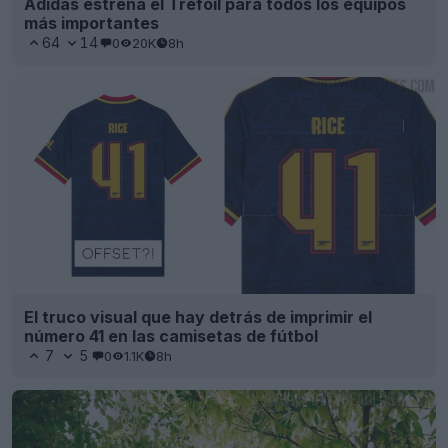
Adidas estrena el Trefoil para todos los equipos
más importantes
64
14
0
20K
8h
El truco visual que hay detrás de imprimir el
número 41 en las camisetas de fútbol
7
5
0
1.1K
8h