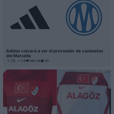
Adidas volverá a ser el proveedor de camisetas
del Marsella
28
14
0
3.4K
13h