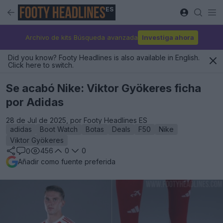
ES
Archivo de kits Búsqueda avanzada
Investiga ahora
Did you know? Footy Headlines is also available in English.
Click here to switch.
Se acabó Nike: Viktor Gyökeres ficha
por Adidas
28 de Jul de 2025, por Footy Headlines ES
adidas
Boot Watch
Botas
Deals
F50
Nike
Viktor Gyökeres
456
0
0
0
Añadir como fuente preferida