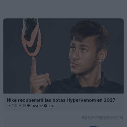
Nike recuperará las botas Hypervenom en 2027
13
9
0
4.7K
12h