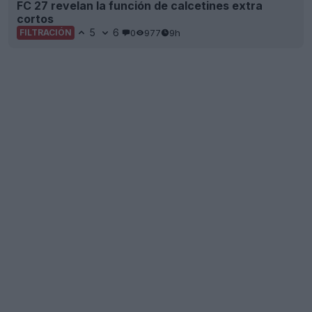
FC 27 revelan la función de calcetines extra
cortos
5
6
0
977
9h
FILTRACIÓN