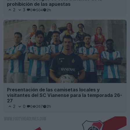
prohibición de las apuestas
2
3
0
504
2h
Presentación de las camisetas locales y
visitantes del SC Vianense para la temporada 26-
27
2
0
0
267
2h