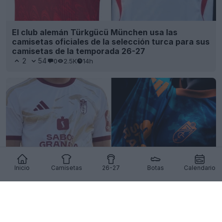
El club alemán Türkgücü München usa las
camisetas oficiales de la selección turca para sus
camisetas de la temporada 26-27
2
54
0
2.5K
14h
Inicio
Camisetas
26-27
Botas
Calendario
Se han presentado las camisetas visitantes y
tercera del Granada CF para la temporada 26-27
19
3
0
859
16h