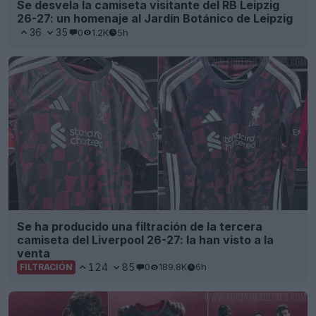
Se desvela la camiseta visitante del RB Leipzig
26-27: un homenaje al Jardín Botánico de Leipzig
36
35
0
1.2K
5h
Se ha producido una filtración de la tercera
camiseta del Liverpool 26-27: la han visto a la
venta
124
85
0
189.8K
6h
FILTRACIÓN