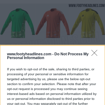
www.footyheadlines.com -
Do Not Process My
Personal Information
If you wish to opt-out of the sale, sharing to third parties, or
processing of your personal or sensitive information for
targeted advertising by us, please use the below opt-out
section to confirm your selection. Please note that after your
El vibrante color verde de fondo y el denso patrón
opt-out request is processed you may continue seeing
interest-based ads based on personal information utilized by
geométrico disperso que cubre la parte delantera de la
us or personal information disclosed to third parties prior to
camiseta se inspiran directa y claramente en la icónica
your opt-out. You may separately opt-out of the further