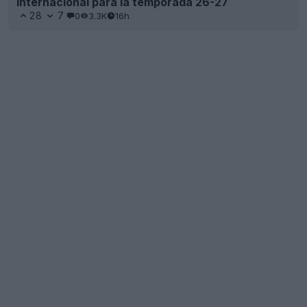
Internacional para la temporada 26-27
28
7
0
3.3K
16h