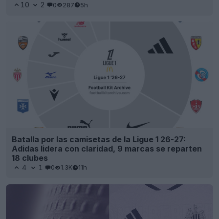
10
2
0
287
5h
Batalla por las camisetas de la Ligue 1 26-27:
Adidas lidera con claridad, 9 marcas se reparten
18 clubes
4
1
0
1.3K
11h