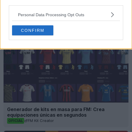
third parties.
adidas
Argentina
Goalkeeper
International
Personal Data Processing Opt Outs
Equipaciones
Compartir
CONFIRM
Generador de kits en masa para FM: Crea
equipaciones únicas en segundos
FM Kit Creator
OFICIAL