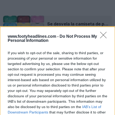
Se desvela la camiseta de portero Adidas Trefoil 2026 para el Mundial/26-27
13 de May de 2026
www.footyheadlines.com -
Do Not Process My
Personal Information
Se desvela la camiseta de portero Adidas Trefoil 2026 para el Mundial/26-27
If you wish to opt-out of the sale, sharing to third parties, or
13 de May de 2026
processing of your personal or sensitive information for
targeted advertising by us, please use the below opt-out
Echa un vistazo a todas las camisetas de Argentina en
section to confirm your selection. Please note that after your
Football Kit Archive
opt-out request is processed you may continue seeing
interest-based ads based on personal information utilized by
, fabricadas por Adidas. ¿Te gusta la camiseta de
us or personal information disclosed to third parties prior to
portero de Argentina? Cuéntanoslo en los comentarios
your opt-out. You may separately opt-out of the further
de abajo.
disclosure of your personal information by third parties on the
IAB’s list of downstream participants. This information may
also be disclosed by us to third parties on the
IAB’s List of
Mostrar comentarios
Downstream Participants
that may further disclose it to other