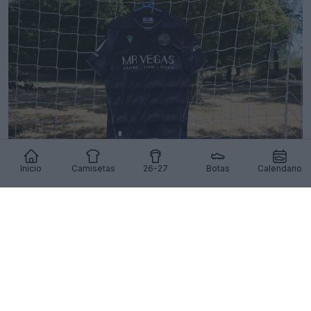
Inicio
Camisetas
26-27
Botas
Calendario
Presentada la camiseta visitante del Reading
para la temporada 26-27
11
8
0
641
17h