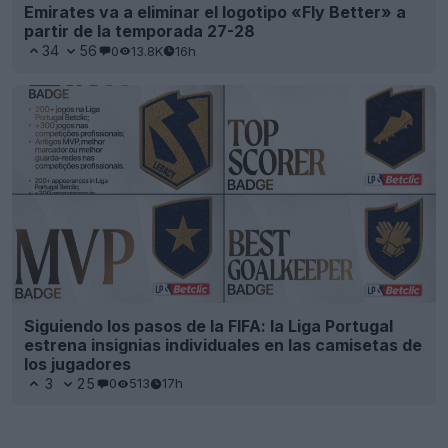
Emirates va a eliminar el logotipo «Fly Better» a
partir de la temporada 27-28
34
56
0
13.8K
16h
Siguiendo los pasos de la FIFA: la Liga Portugal
estrena insignias individuales en las camisetas de
los jugadores
3
25
0
513
17h