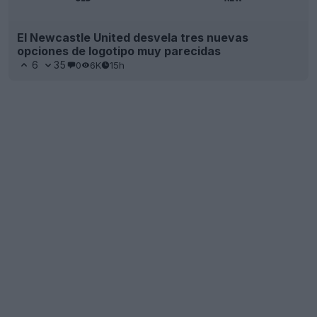
El Newcastle United desvela tres nuevas
opciones de logotipo muy parecidas
6
35
0
6K
15h