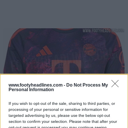
www.footyheadlines.com -
Do Not Process My
Personal Information
Fuite du troisième maillot du Bayern de Munich
26-27 – Photos officielles
If you wish to opt-out of the sale, sharing to third parties, or
78
46
0
100.3K
33m
FUITE
processing of your personal or sensitive information for
targeted advertising by us, please use the below opt-out
section to confirm your selection. Please note that after your
opt-out request is processed you may continue seeing