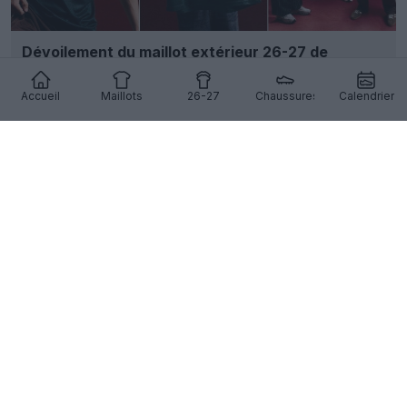
Dévoilement du maillot extérieur 26-27 de
Nottingham Forest
40
8
0
9.8K
22h
Accueil
Maillots
26-27
Chaussures
Calendrier