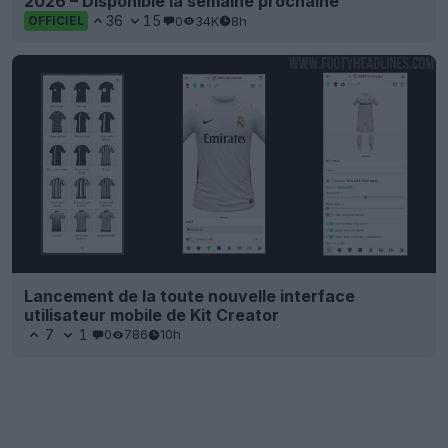
2026 – Disponible la semaine prochaine
36
15
0
34K
8h
OFFICIEL
Lancement de la toute nouvelle interface
utilisateur mobile de Kit Creator
7
1
0
786
10h