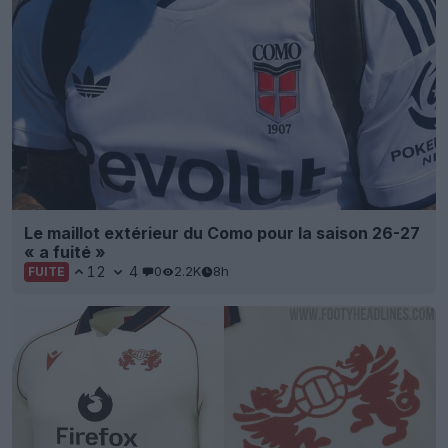
Le maillot extérieur du Como pour la saison 26-27
« a fuité »
12
4
0
2.2K
8h
FUITE