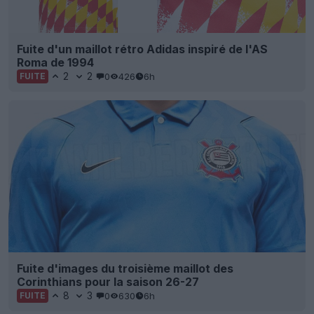
Fuite d'un maillot rétro Adidas inspiré de l'AS
Roma de 1994
2
2
0
426
6h
FUITE
Fuite d'images du troisième maillot des
Corinthians pour la saison 26-27
8
3
0
630
6h
FUITE