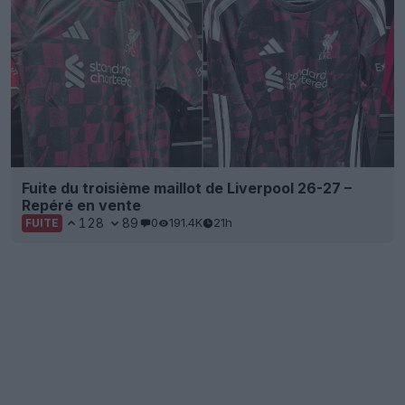
Fuite du troisième maillot de Liverpool 26-27 –
Repéré en vente
128
89
0
191.4K
21h
FUITE