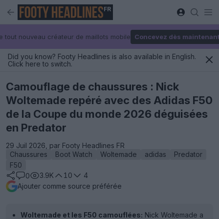
FR
e tout nouveau créateur de maillots mobile
Concevez dès maintenan
Did you know? Footy Headlines is also available in English.
Click here to switch.
Camouflage de chaussures : Nick
Woltemade repéré avec des Adidas F50
de la Coupe du monde 2026 déguisées
en Predator
29 Juil 2026, par Footy Headlines FR
Chaussures
Boot Watch
Woltemade
adidas
Predator
F50
3.9K
10
4
0
Ajouter comme source préférée
Woltemade et les F50 camouflées:
Nick Woltemade a