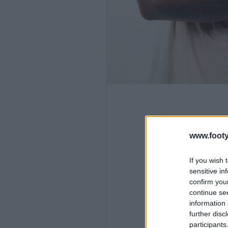
www.footy
If you wish 
sensitive in
confirm you
continue se
information 
further disc
participants