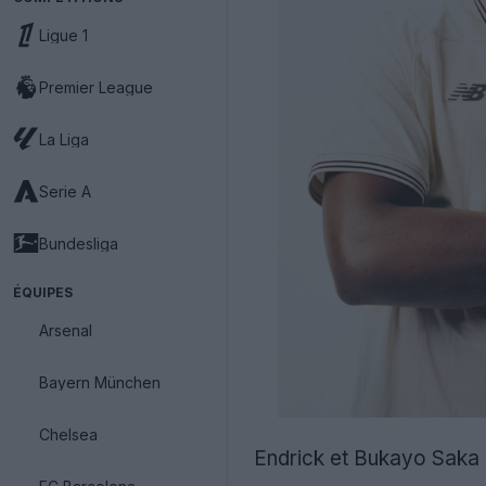
Ligue 1
Premier League
La Liga
Serie A
Bundesliga
ÉQUIPES
Arsenal
Bayern München
Chelsea
Endrick et Bukayo Saka 