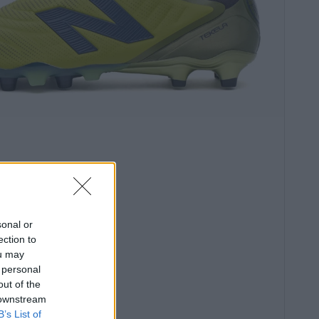
sonal or
ection to
ou may
 personal
out of the
 downstream
B’s List of