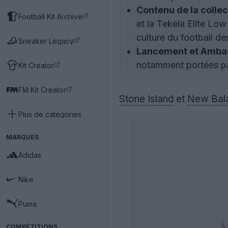
Contenu de la collec
Football Kit Archive
et la Tekela Elite Low
culture du football d
Sneaker Legacy
Lancement et Amba
notamment portées pa
Kit Creator
FM Kit Creator
Stone Island
et
New Bal
Plus de catégories
MARQUES
Adidas
Nike
Puma
COMPÉTITIONS