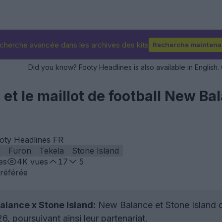
cherche avancée dans les archives des kits
Recherche maintena
Did you know? Footy Headlines is also available in English. 
et le maillot de football New Ba
ooty Headlines FR
e
Furon
Tekela
Stone Island
es
4K
vues
17
5
référée
alance x Stone Island:
New Balance et Stone Island o
26, poursuivant ainsi leur partenariat.