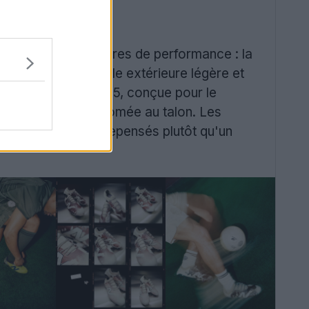
modèles de chaussures de performance : la
pièce, d’une semelle extérieure légère et
kela
Elite Low FG v5, conçue pour le
et une finition chromée au talon. Les
détails d'archives repensés plutôt qu'un