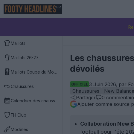
FR
Re
Maillots
Les chaussures 
Maillots 26-27
dévoilés
Maillots Coupe du Monde 2026
3 Juin 2026, par F
OFFICIEL
Chaussures
Chaussures
New Balanc
Partager
0
commentair
Calendrier des chaussures
Ajouter comme source p
FH Club
Collaboration New B
Modèles
football pour l'été 20