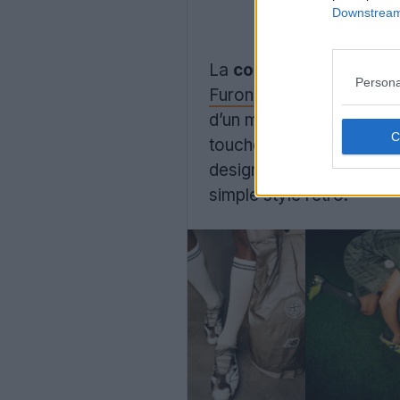
Downstream 
La
collection New Bal
Persona
Furon
Elite FG v9, un mo
d’un motif thermosensibl
toucher et le contrôle a
designs font référence à
simple style rétro.